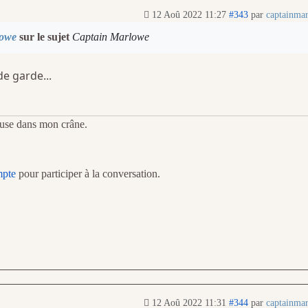
12 Aoû 2022 11:27
#343
par
captainma
lowe
sur le sujet
Captain Marlowe
de garde...
veuse dans mon crâne.
mpte
pour participer à la conversation.
12 Aoû 2022 11:31
#344
par
captainma