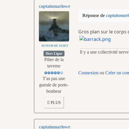
captainmarlowe
Réponse de
captainmar
Gros plan sur le corps 
AUTEUR DU SUJET
Il y a une collectivité ner
Hors Ligne
Pilier de la
taverne
Connexion
ou
Créer un co
T'as pas une
gueule de porte-
bonheur
PLUS
captainmarlowe