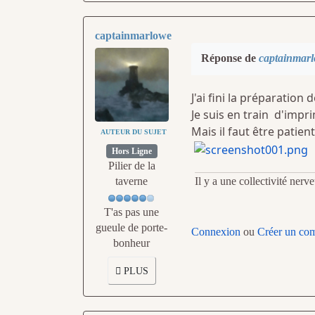
captainmarlowe
Réponse de
captainmar
J'ai fini la préparation
Je suis en train d'imp
Mais il faut être patient
AUTEUR DU SUJET
Hors Ligne
Pilier de la
Il y a une collectivité ner
taverne
T'as pas une
gueule de porte-
Connexion
ou
Créer un co
bonheur
PLUS