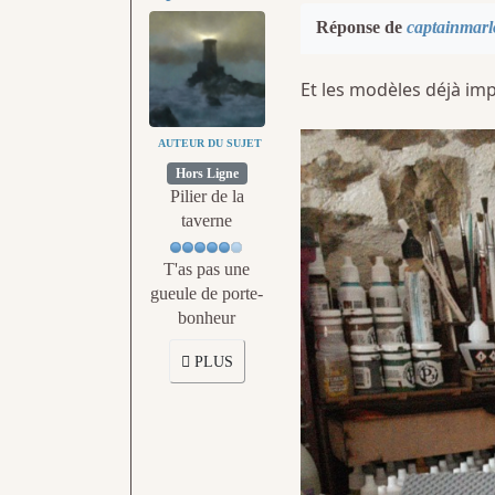
Réponse de
captainmar
Et les modèles déjà impr
AUTEUR DU SUJET
Hors Ligne
Pilier de la
taverne
T'as pas une
gueule de porte-
bonheur
PLUS