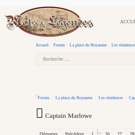
ACCU
Accueil
Forum
La place du Royaume
Les résidence
Type 2 or more characters for results.
Forum
La place du Royaume
Les résidences
Cap
Captain Marlowe
...
Démarrer
Précédent
1
26
27
28