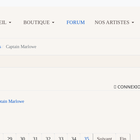
EIL
BOUTIQUE
FORUM
NOS ARTISTES
s
Captain Marlowe
CONNEXI
tain Marlowe
29
30
31
32
33
34
35
Suivant
Fin