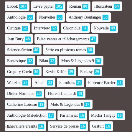
Ebook
107
Livre papier
105
Roman
80
Illustrateur
64
Anthologie
55
Nouvelles
55
Anthony Boulanger
53
Critique
52
Interview
52
Chronique
51
Nouvelle
49
Jean Bury
48
Bilan ventes et téléchargements
47
Science-fiction
46
Série en plusieurs tomes
38
Fantastique
32
Bilan
32
Mots & Légendes 9
30
Gregory Covin
30
Kevin Kiffer
29
Fantasy
29
Webzine
27
Auteur
22
Parutions
21
Florence Barrier
21
Didier Normand
20
Florent Lenhardt
19
Catherine Loiseau
19
Mots & Légendes 8
17
Anthologie Malédiction
17
Partenariat
16
Macha Tanguy
16
Chevaliers errants
16
Service de presse
16
Gratuit
16
Cookies