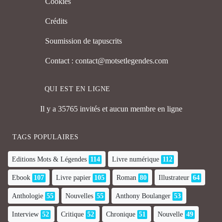
Cookies
Crédits
Soumission de tapuscrits
Contact : contact@motsetlegendes.com
QUI EST EN LIGNE
Il y a 35765 invités et aucun membre en ligne
TAGS POPULAIRES
Editions Mots & Légendes
114
Livre numérique
112
Ebook
107
Livre papier
105
Roman
80
Illustrateur
64
Anthologie
55
Nouvelles
55
Anthony Boulanger
53
Interview
52
Critique
52
Chronique
51
Nouvelle
49