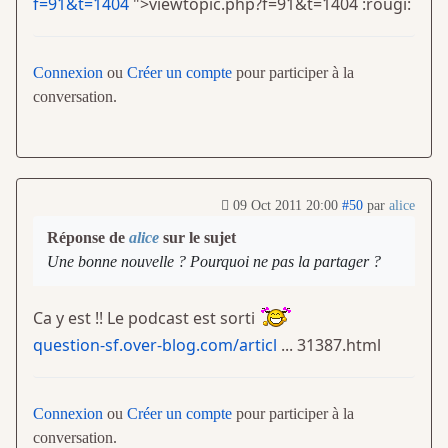
f=91&t=1404
">viewtopic.php?f=91&t=1404
:rougi:
Connexion
ou
Créer un compte
pour participer à la
conversation.
09 Oct 2011 20:00
#50
par
alice
Réponse de
alice
sur le sujet
Une bonne nouvelle ? Pourquoi ne pas la partager ?
Ca y est !! Le podcast est sorti
question-sf.over-blog.com/articl
... 31387.html
Connexion
ou
Créer un compte
pour participer à la
conversation.