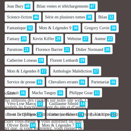
Jean Bury
48
Bilan ventes et téléchargements
47
Science-fiction
46
Série en plusieurs tomes
38
Bilan
32
Fantastique
32
Mots & Légendes 9
30
Gregory Covin
30
Fantasy
29
Kevin Kiffer
29
Webzine
27
Auteur
22
Parutions
21
Florence Barrier
21
Didier Normand
20
Catherine Loiseau
19
Florent Lenhardt
19
Mots & Légendes 8
17
Anthologie Malédiction
17
Service de presse
16
Chevaliers errants
16
Partenariat
16
Gratuit
16
Macha Tanguy
16
Philippe Goaz
15
Cookies
Nous utilisons des cookies sur notre site web. Certains d’entre eux sont
Véro-Lyse Marcq
15
Guillaume Sibold
14
essentiels au fonctionnement du site et d’autres nous aident à améliorer
ce site et l’expérience utilisateur (cookies traceurs). Vous pouvez
Erem de l'Ellipse
14
Catherine Robert
14
Pascal Vitte
14
décider vous-même si vous autorisez ou non ces cookies. Merci de
Olivier Boile
14
Mots & Légendes 7
13
noter que, si vous les rejetez, vous risquez de ne pas pouvoir utiliser