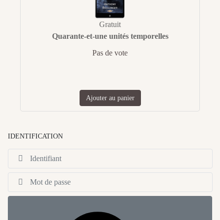
Gratuit
Quarante-et-une unités temporelles
Pas de vote
Ajouter au panier
IDENTIFICATION
Id
Af