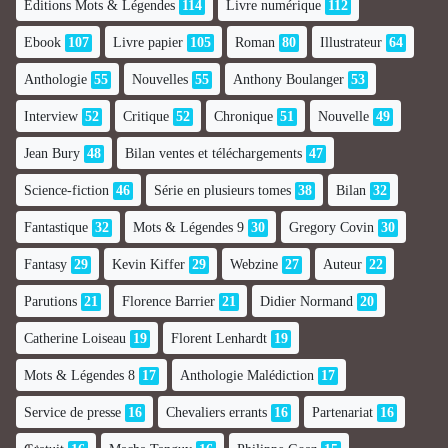
Editions Mots & Légendes
114
Livre numérique
112
Ebook
107
Livre papier
105
Roman
80
Illustrateur
64
Anthologie
55
Nouvelles
55
Anthony Boulanger
53
Interview
52
Critique
52
Chronique
51
Nouvelle
49
Jean Bury
48
Bilan ventes et téléchargements
47
Science-fiction
46
Série en plusieurs tomes
38
Bilan
32
Fantastique
32
Mots & Légendes 9
30
Gregory Covin
30
Fantasy
29
Kevin Kiffer
29
Webzine
27
Auteur
22
Parutions
21
Florence Barrier
21
Didier Normand
20
Catherine Loiseau
19
Florent Lenhardt
19
Mots & Légendes 8
17
Anthologie Malédiction
17
Service de presse
16
Chevaliers errants
16
Partenariat
16