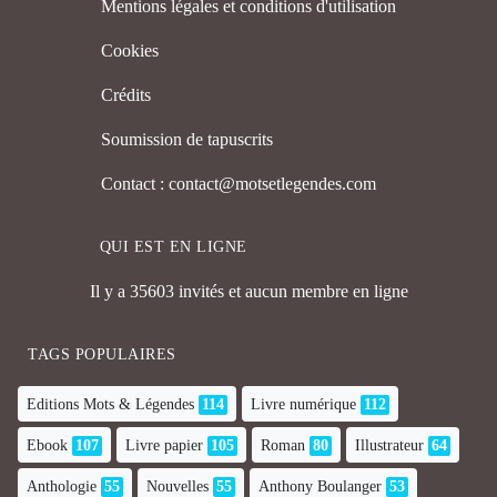
Mentions légales et conditions d'utilisation
Cookies
Crédits
Soumission de tapuscrits
Contact : contact@motsetlegendes.com
QUI EST EN LIGNE
Il y a 35603 invités et aucun membre en ligne
TAGS POPULAIRES
Editions Mots & Légendes
114
Livre numérique
112
Ebook
107
Livre papier
105
Roman
80
Illustrateur
64
Anthologie
55
Nouvelles
55
Anthony Boulanger
53