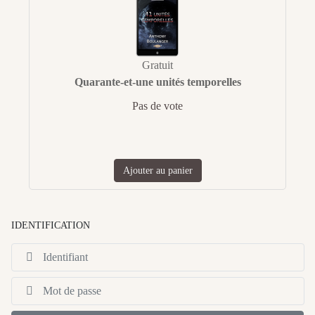
Gratuit
Quarante-et-une unités temporelles
Pas de vote
Ajouter au panier
IDENTIFICATION
Id
Af