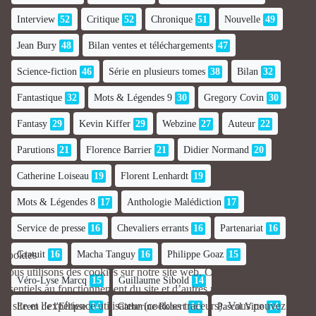
Interview
52
Critique
52
Chronique
51
Nouvelle
49
Jean Bury
48
Bilan ventes et téléchargements
47
Science-fiction
46
Série en plusieurs tomes
38
Bilan
32
Fantastique
32
Mots & Légendes 9
30
Gregory Covin
30
Fantasy
29
Kevin Kiffer
29
Webzine
27
Auteur
22
Parutions
21
Florence Barrier
21
Didier Normand
20
Catherine Loiseau
19
Florent Lenhardt
19
Mots & Légendes 8
17
Anthologie Malédiction
17
Service de presse
16
Chevaliers errants
16
Partenariat
16
Gratuit
16
Macha Tanguy
16
Philippe Goaz
15
Cookies
Nous utilisons des cookies sur notre site web. Certains d’entre eux sont
Véro-Lyse Marcq
15
Guillaume Sibold
14
essentiels au fonctionnement du site et d’autres nous aident à améliorer
ce site et l’expérience utilisateur (cookies traceurs). Vous pouvez
Erem de l'Ellipse
14
Catherine Robert
14
Pascal Vitte
14