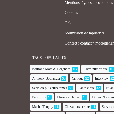
Mentions légales et conditions d
Cookies
Crédits
Soumission de tapuscrits
Contact : contact@motsetleg
TAGS POPULAIRES
Editions Mots & Légendes
114
Livre numérique
11
Anthony Boulanger
53
Critique
52
Interview
52
Série en plusieurs tomes
38
Fantastique
32
Bilan
Parutions
21
Florence Barrier
21
Didier Norma
Macha Tanguy
16
Chevaliers errants
16
Service 
Cookies