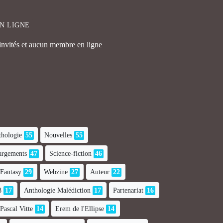
EN LIGNE
 invités et aucun membre en ligne
hologie
55
Nouvelles
55
hargements
47
Science-fiction
46
Fantasy
29
Webzine
27
Auteur
22
8
17
Anthologie Malédiction
17
Partenariat
16
Pascal Vitte
14
Erem de l'Ellipse
14