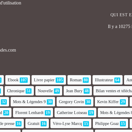
'utilisation
QUI EST 
Il y a 10275
endes.com
2
Ebook
107
Livre papier
105
Roman
80
Illustrateur
64
Ant
Chronique
51
Nouvelle
49
Jean Bury
48
Bilan ventes et téléc
32
Mots & Légendes 9
30
Gregory Covin
30
Kevin Kiffer
29
nd
20
Florent Lenhardt
19
Catherine Loiseau
19
Mots & Légendes 
de presse
16
Gratuit
16
Véro-Lyse Marcq
15
Philippe Goaz
15