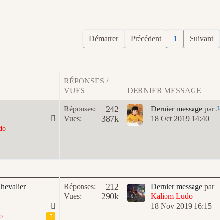
Démarrer
Précédent
1
Suivant
RÉPONSES /
VUES
DERNIER MESSAGE
242
Réponses:
Dernier message
par
J
387k
Vues:
18 Oct 2019 14:40
do
212
Chevalier
Réponses:
Dernier message
par
290k
Vues:
Kaliom Ludo
18 Nov 2019 16:15
o