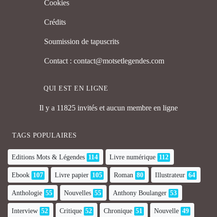
Cookies
Crédits
Soumission de tapuscrits
Contact : contact@motsetlegendes.com
QUI EST EN LIGNE
Il y a 11825 invités et aucun membre en ligne
TAGS POPULAIRES
Editions Mots & Légendes
114
Livre numérique
112
Ebook
107
Livre papier
105
Roman
80
Illustrateur
64
Anthologie
55
Nouvelles
55
Anthony Boulanger
53
Interview
52
Critique
52
Chronique
51
Nouvelle
49