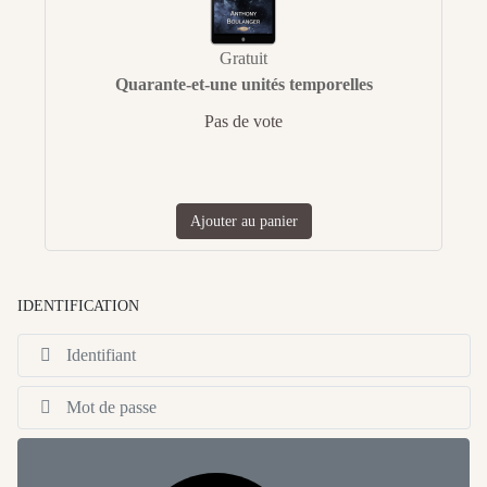
Gratuit
Quarante-et-une unités temporelles
Pas de vote
Ajouter au panier
IDENTIFICATION
Id
Af