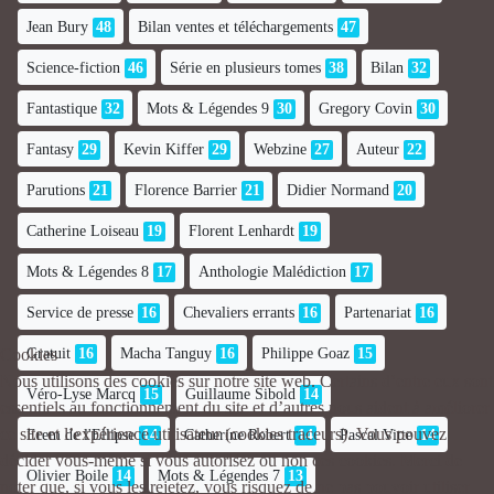
Jean Bury
48
Bilan ventes et téléchargements
47
Science-fiction
46
Série en plusieurs tomes
38
Bilan
32
Fantastique
32
Mots & Légendes 9
30
Gregory Covin
30
Fantasy
29
Kevin Kiffer
29
Webzine
27
Auteur
22
Parutions
21
Florence Barrier
21
Didier Normand
20
Catherine Loiseau
19
Florent Lenhardt
19
Mots & Légendes 8
17
Anthologie Malédiction
17
Service de presse
16
Chevaliers errants
16
Partenariat
16
Cookies
Gratuit
16
Macha Tanguy
16
Philippe Goaz
15
Nous utilisons des cookies sur notre site web. Certains d’entre eux sont
Véro-Lyse Marcq
15
Guillaume Sibold
14
essentiels au fonctionnement du site et d’autres nous aident à améliorer
ce site et l’expérience utilisateur (cookies traceurs). Vous pouvez
Erem de l'Ellipse
14
Catherine Robert
14
Pascal Vitte
14
décider vous-même si vous autorisez ou non ces cookies. Merci de
Olivier Boile
14
Mots & Légendes 7
13
noter que, si vous les rejetez, vous risquez de ne pas pouvoir utiliser