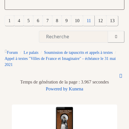
1
4
5
6
7
8
9
10
11
12
13
Forum
Le palais
Soumission de tapuscrits et appels à textes
Appel à textes "Villes de France et Imaginaire" - échéance le 31 mai
2021
Temps de génération de la page : 3.967 secondes
Powered by
Kunena