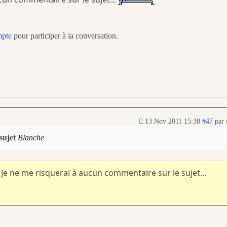
mpte
pour participer à la conversation.
13 Nov 2011 15:38
#47
par
 sujet
Blanche
 Je ne me risquerai à aucun commentaire sur le sujet...