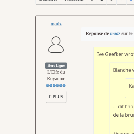
madz
Réponse de
madz
sur le
Ive Geefker wro
Hors Ligne
Blanche 
L'Elfe du
Royaume
Ka
PLUS
... dit l
de la bru