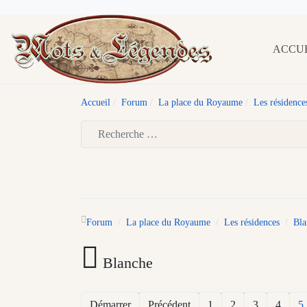
ACCU
Accueil
Forum
La place du Royaume
Les résidence
Type 2 or more characters for results.
Forum
La place du Royaume
Les résidences
Bla
Blanche
Démarrer
Précédent
1
2
3
4
5