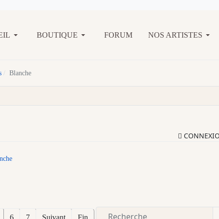
EIL
BOUTIQUE
FORUM
NOS ARTISTES
s
Blanche
CONNEXI
nche
6
7
Suivant
Fin