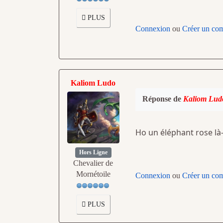
PLUS
Connexion
ou
Créer un co
Kaliom Ludo
Réponse de
Kaliom Lud
Ho un éléphant rose là
Hors Ligne
Chevalier de
Mornétoile
Connexion
ou
Créer un co
PLUS