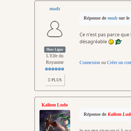
madz
Réponse de
madz
sur le
Ce n'est pas parce que 
désagréable
Hors Ligne
L'Elfe du
Royaume
Connexion
ou
Créer un co
PLUS
Kaliom Ludo
Réponse de
Kaliom Lud
Je ne me risquerai à au