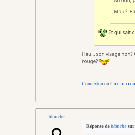
Ah non, 
Moué. Pa
Et qui sait
Heu... son visage non? 
rouge?
Connexion
ou
Créer un co
blanche
Réponse de
blanche
sur 