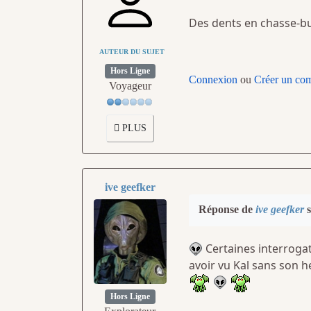
Des dents en chasse-bu
AUTEUR DU SUJET
Hors Ligne
Connexion
ou
Créer un co
Voyageur
PLUS
ive geefker
Réponse de
ive geefker
s
Certaines interrogati
avoir vu Kal sans son 
Hors Ligne