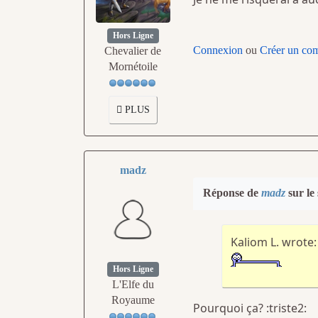
Hors Ligne
Connexion
ou
Créer un co
Chevalier de
Mornétoile
PLUS
madz
Réponse de
madz
sur le
Kaliom L. wrote:
Hors Ligne
L'Elfe du
Royaume
Pourquoi ça? :triste2: