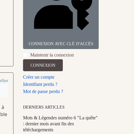
CONNEXION AVEC CLÉ D'ACCÈS
Maintenir la connexion
CONNEXION
Créer un compte
efker
Identifiant perdu ?
Mot de passe perdu ?
 à
DERNIERS ARTICLES
able
Mots & Légendes numéro 6 "La quête"
: dernier mois avant fin des
téléchargements