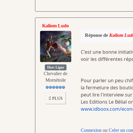
Kaliom Ludo
Réponse de
Kaliom Lud
C'est une bonne initiat
voir les différentes rép
Hors Ligne
Chevalier de
Pour parler un peu chiff
Mornétoile
la fermeture des boutiq
peut lire l'interview sur 
PLUS
Les Editions Le Bélial 
www.idboox.com/econom
Connexion
ou
Créer un co