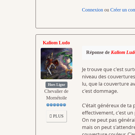
Connexion
ou
Créer un co
Kaliom Ludo
Réponse de
Kaliom Lud
Je trouve que c'est sur
niveau des couvertures.
lu, que la couverture 
Hors Ligne
c'est dommage.
Chevalier de
Mornétoile
C'était généreux de ta p
effectivement, c'est un
PLUS
On ne peut pas généralis
mais on peut s'attendr
couverture couleur. C'e