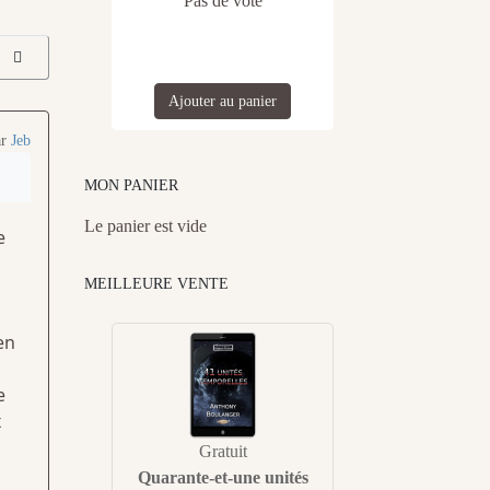
Pas de vote
Ajouter au panier
ar
Jeb
MON PANIER
Le panier est vide
e
MEILLEURE VENTE
en
l
e
x
Gratuit
Quarante-et-une unités