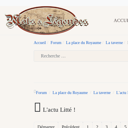
ACCU
Accueil
Forum
La place du Royaume
La taverne
Type 2 or more characters for results.
Forum
La place du Royaume
La taverne
L'actu 
L'actu Litté !
Démarrer
Précédent
1
2
3
4
5