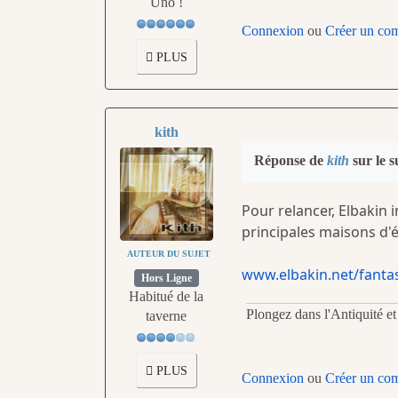
Uno !
Connexion
ou
Créer un co
PLUS
kith
Réponse de
kith
sur le s
Pour relancer, Elbakin 
principales maisons d'éd
AUTEUR DU SUJET
www.elbakin.net/fantas
Hors Ligne
Habitué de la
Plongez dans l'Antiquité e
taverne
PLUS
Connexion
ou
Créer un co