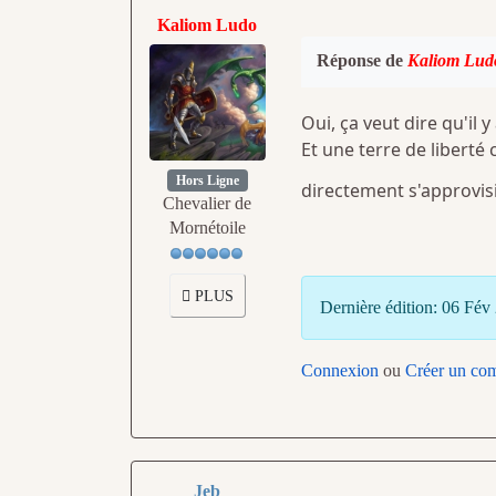
Kaliom Ludo
Réponse de
Kaliom Lud
Oui, ça veut dire qu'il
Et une terre de libert
Hors Ligne
directement s'approvis
Chevalier de
Mornétoile
PLUS
Dernière édition: 06 Fév
Connexion
ou
Créer un co
Jeb