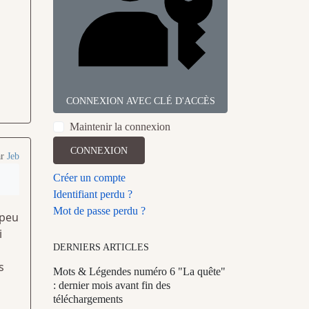
CONNEXION AVEC CLÉ D'ACCÈS
Maintenir la connexion
CONNEXION
ar
Jeb
Créer un compte
Identifiant perdu ?
Mot de passe perdu ?
 peu
i
DERNIERS ARTICLES
s
Mots & Légendes numéro 6 "La quête"
: dernier mois avant fin des
téléchargements