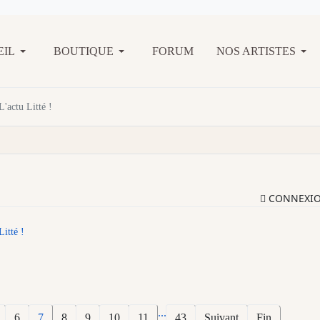
EIL
BOUTIQUE
FORUM
NOS ARTISTES
L'actu Litté !
CONNEXI
Litté !
...
6
7
8
9
10
11
43
Suivant
Fin