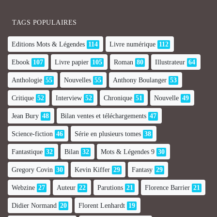
TAGS POPULAIRES
Editions Mots & Légendes
114
Livre numérique
112
Ebook
107
Livre papier
105
Roman
80
Illustrateur
64
Anthologie
55
Nouvelles
55
Anthony Boulanger
53
Critique
52
Interview
52
Chronique
51
Nouvelle
49
Jean Bury
48
Bilan ventes et téléchargements
47
Science-fiction
46
Série en plusieurs tomes
38
Fantastique
32
Bilan
32
Mots & Légendes 9
30
Gregory Covin
30
Kevin Kiffer
29
Fantasy
29
Webzine
27
Auteur
22
Parutions
21
Florence Barrier
21
Didier Normand
20
Florent Lenhardt
19