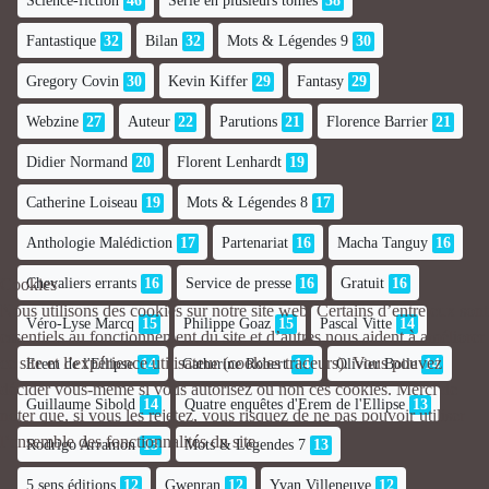
Science-fiction
46
Série en plusieurs tomes
38
Fantastique
32
Bilan
32
Mots & Légendes 9
30
Gregory Covin
30
Kevin Kiffer
29
Fantasy
29
Webzine
27
Auteur
22
Parutions
21
Florence Barrier
21
Didier Normand
20
Florent Lenhardt
19
Catherine Loiseau
19
Mots & Légendes 8
17
Anthologie Malédiction
17
Partenariat
16
Macha Tanguy
16
Chevaliers errants
16
Service de presse
16
Gratuit
16
Cookies
Nous utilisons des cookies sur notre site web. Certains d’entre eux sont
Véro-Lyse Marcq
15
Philippe Goaz
15
Pascal Vitte
14
essentiels au fonctionnement du site et d’autres nous aident à améliorer
ce site et l’expérience utilisateur (cookies traceurs). Vous pouvez
Erem de l'Ellipse
14
Catherine Robert
14
Olivier Boile
14
décider vous-même si vous autorisez ou non ces cookies. Merci de
Guillaume Sibold
14
Quatre enquêtes d'Erem de l'Ellipse
13
noter que, si vous les rejetez, vous risquez de ne pas pouvoir utiliser
l’ensemble des fonctionnalités du site.
Rodrigo Arramon
13
Mots & Légendes 7
13
5 sens éditions
12
Gwenran
12
Yvan Villeneuve
12