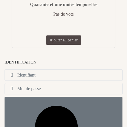
Quarante-et-une unités temporelles
Pas de vote
Ajouter au panier
IDENTIFICATION
Id
Af