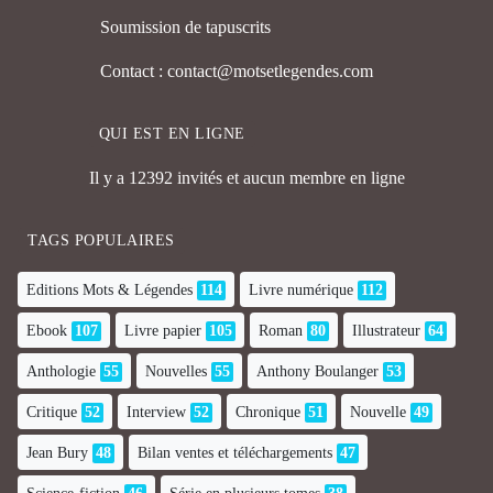
Soumission de tapuscrits
Contact : contact@motsetlegendes.com
QUI EST EN LIGNE
Il y a 12392 invités et aucun membre en ligne
TAGS POPULAIRES
Editions Mots & Légendes
114
Livre numérique
112
Ebook
107
Livre papier
105
Roman
80
Illustrateur
64
Anthologie
55
Nouvelles
55
Anthony Boulanger
53
Critique
52
Interview
52
Chronique
51
Nouvelle
49
Jean Bury
48
Bilan ventes et téléchargements
47