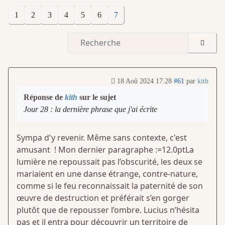
1
2
3
4
5
6
7
18 Aoû 2024 17:28
#61
par
kith
Réponse de
kith
sur le sujet
Jour 28 : la dernière phrase que j'ai écrite
Sympa d'y revenir. Même sans contexte, c'est
amusant ! Mon dernier paragraphe :=12.0ptLa
lumière ne repoussait pas l’obscurité, les deux se
mariaient en une danse étrange, contre-nature,
comme si le feu reconnaissait la paternité de son
œuvre de destruction et préférait s’en gorger
plutôt que de repousser l’ombre. Lucius n’hésita
pas et il entra pour découvrir un territoire de