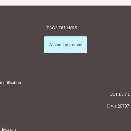
TAGS DU MOIS
Info
Aucun tag trouvé.
'utilisation
QUI EST 
Il y a 20787
endes.com