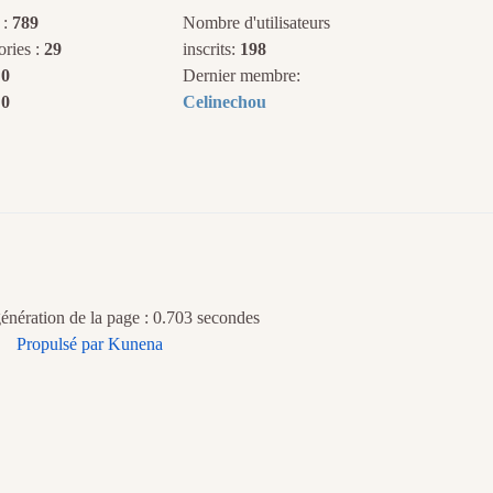
 :
789
Nombre d'utilisateurs
ories :
29
inscrits:
198
:
0
Dernier membre:
:
0
Celinechou
nération de la page : 0.703 secondes
Propulsé par
Kunena