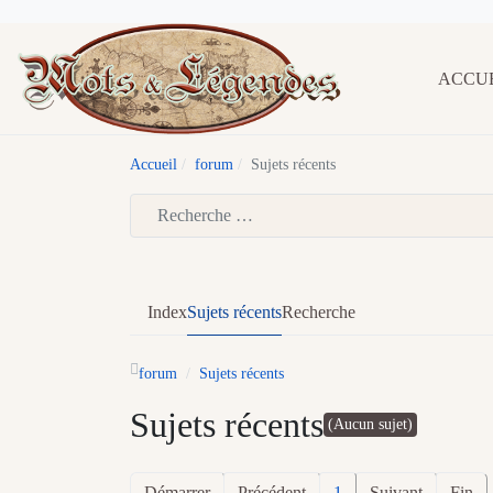
ACCU
Accueil
forum
Sujets récents
Type 2 or more characters for results.
Index
Sujets récents
Recherche
forum
Sujets récents
Sujets récents
(Aucun sujet)
Démarrer
Précédent
1
Suivant
Fin