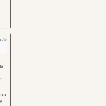
ar
Jeb
la
,
: ça
up