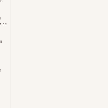
ls
o
, ce
un
s