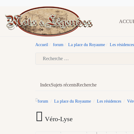
ACCU
Accueil
forum
La place du Royaume
Les résidences
Type 2 or more characters for results.
Index
Sujets récents
Recherche
forum
La place du Royaume
Les résidences
Vér
Véro-Lyse