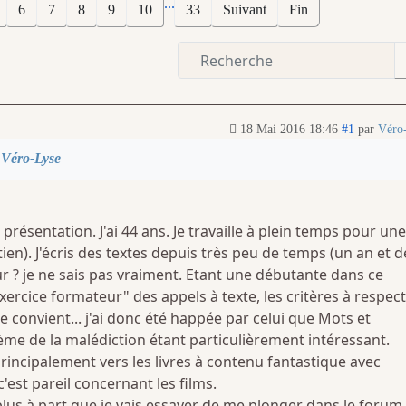
...
6
7
8
9
10
33
Suivant
Fin
18 Mai 2016 18:46
#1
par
Véro
r
Véro-Lyse
 présentation. J'ai 44 ans. Je travaille à plein temps pour une
tien). J'écris des textes depuis très peu de temps (un an et 
r ? je ne sais pas vraiment. Etant une débutante dans ce
exercice formateur" des appels à texte, les critères à respec
e convient... j'ai donc été happée par celui que Mots et
ème de la malédiction étant particulièrement intéressant.
incipalement vers les livres à contenu fantastique avec
c'est pareil concernant les films.
e plus à part que je vais essayer de me plonger dans le forum