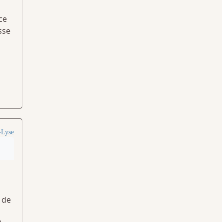
ce
sse
-Lyse
 de