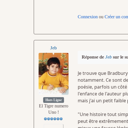
Connexion
ou
Créer un co
Jeb
Réponse de
Jeb
sur le s
Je trouve que Bradbury 
notamment. Ce sont des
poésie, parfois un côt
l'enfance de l'auteur pl
mais j'ai un petit faibl
Hors Ligne
El Tigre numero
Uno !
"Une histoire tout simp
peut être extrêmement 