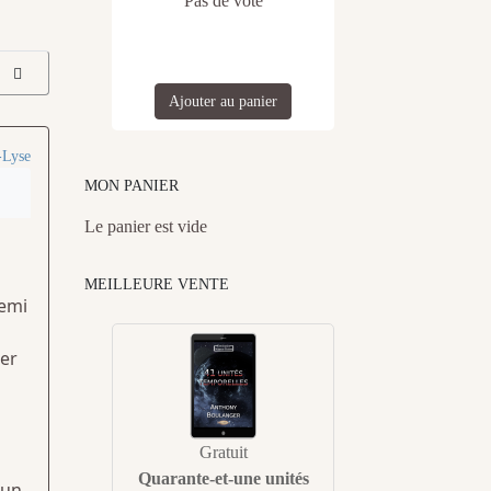
Pas de vote
Ajouter au panier
-Lyse
MON PANIER
Le panier est vide
MEILLEURE VENTE
demi
ter
Gratuit
Quarante-et-une unités
 un