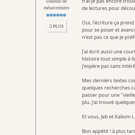
n'ai-je pas encore trouv
Diseuse de
de lectures pour découv
mésaventures
Oui, l'écriture ça pren
PLUS
pour se poser et avancer
n'est pas ce que je pré
J'ai écrit aussi une co
histoire tout simple à 
j'espère pas sans intérê
Mes dernièrs textes co
quelques recherches car
passer pour une "vieille
plu. J'ai trouvé quelque
Et vous, Jeb et Kaliom 
Bon appétit ! à plus tard