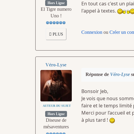
En tout cas c'est un pla
Hors Ligne
El Tigre numero
l'appel à textes.
Uno !
Connexion
ou
Créer un co
PLUS
Véro-Lyse
Réponse de
Véro-Lyse
su
Bonsoir Jeb,
Je vois que nous somme
faire et le temps limité 
AUTEUR DU SUJET
Merci pour l’accueil et p
Hors Ligne
à plus tard !
Diseuse de
mésaventures