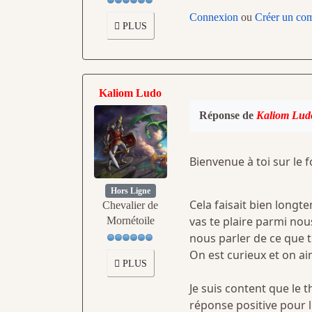
Connexion
ou
Créer un co
PLUS
Kaliom Ludo
Réponse de
Kaliom Lud
Bienvenue à toi sur le
Hors Ligne
Cela faisait bien long
Chevalier de
vas te plaire parmi nous
Mornétoile
nous parler de ce que tu
On est curieux et on ai
PLUS
Je suis content que le 
réponse positive pour l