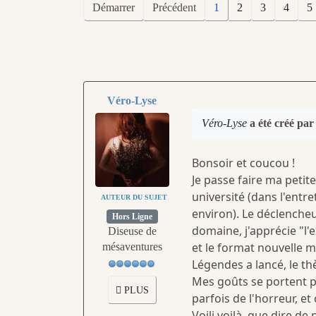
Démarrer
Précédent
1
2
3
4
5
Véro-Lyse
Véro-Lyse
a été créé pa
Bonsoir et coucou !
Je passe faire ma petite
université (dans l'entre
AUTEUR DU SUJET
environ). Le déclencheu
Hors Ligne
domaine, j'apprécie "l'
Diseuse de
et le format nouvelle m
mésaventures
Légendes a lancé, le th
Mes goûts se portent pr
PLUS
parfois de l'horreur, et 
Voili voilà, que dire d