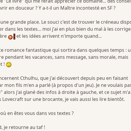
é "Le livre" qui me ferait apprécier ce domaine... des consei
rir en douceur ? Y a-t-il un Maître incontesté en SF ?
d une grande place. Le souci c'est de trouver le créneau disp
 dans les textes... moi j'ai en plus bien du mal à les corriger
fère
et les idées arrivent n'importe quand...
urte romance fantastique qui sortira dans quelques temps : 
lire pendant les vacances, sans message, sans morale, mais
t !
ncernent Cthulhu, que j'ai découvert depuis peu en faisant
 mon fils m'en a parlé (à propos d'un jeu). Je ne voulais pa
" alors j'ai glané des infos à droite à gauche, et ce sujet m'a
s Lovecraft sur une brocante, je vais aussi les lire bientôt.
L où en êtes vous dans vos textes ?
, je retourne au taf !