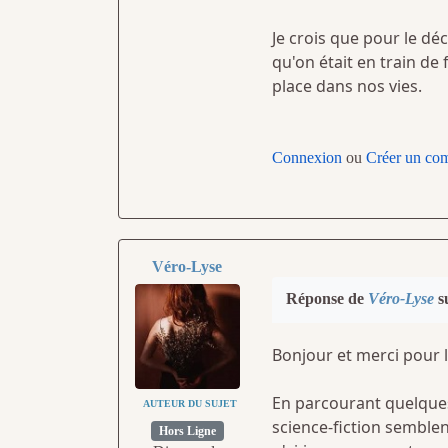
Je crois que pour le déc
qu'on était en train de
place dans nos vies.
Connexion
ou
Créer un co
Véro-Lyse
Réponse de
Véro-Lyse
su
Bonjour et merci pour l
En parcourant quelques
AUTEUR DU SUJET
science-fiction semblen
Hors Ligne