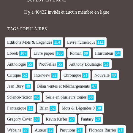
QUI EST EN LIGNE
Il y a 40422 invités et aucun membre en ligne
TAGS POPULAIRES
Editions Mots & Légendes
114
Livre numérique
112
Ebook
107
Livre papier
105
Roman
80
Illustrateur
64
Anthologie
55
Nouvelles
55
Anthony Boulanger
53
Critique
52
Interview
52
Chronique
51
Nouvelle
49
Jean Bury
48
Bilan ventes et téléchargements
47
Science-fiction
46
Série en plusieurs tomes
38
Fantastique
32
Bilan
32
Mots & Légendes 9
30
Gregory Covin
30
Kevin Kiffer
29
Fantasy
29
Webzine
27
Auteur
22
Parutions
21
Florence Barrier
21