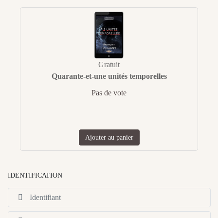
Gratuit
Quarante-et-une unités temporelles
Pas de vote
Ajouter au panier
IDENTIFICATION
Id
Af