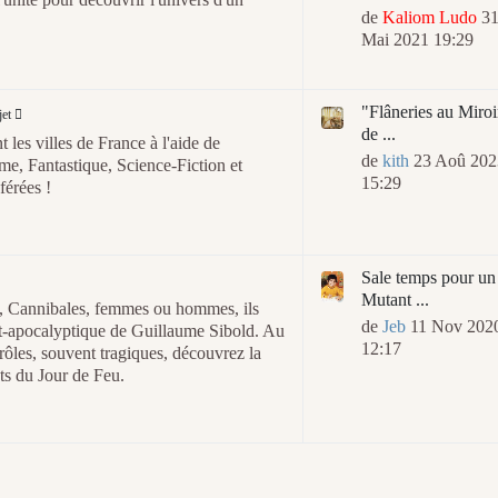
de
Kaliom Ludo
3
Mai 2021 19:29
"Flâneries au Miroi
jet
de ...
t les villes de France à l'aide de
de
kith
23 Aoû 202
me, Fantastique, Science-Fiction et
15:29
férées !
Sale temps pour un
Mutant ...
s, Cannibales, femmes ou hommes, ils
de
Jeb
11 Nov 202
st-apocalyptique de Guillaume Sibold. Au
12:17
drôles, souvent tragiques, découvrez la
ts du Jour de Feu.