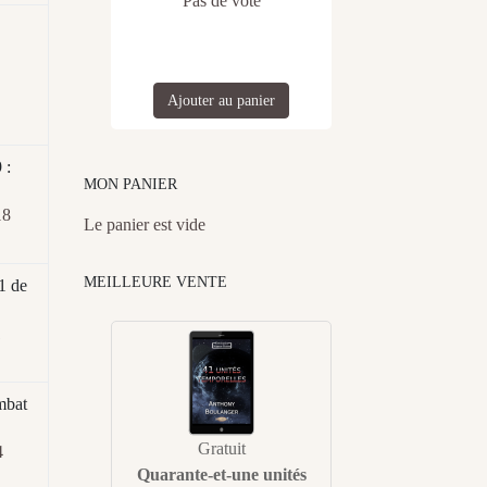
Pas de vote
Ajouter au panier
 :
MON PANIER
18
Le panier est vide
MEILLEURE VENTE
1 de
1
mbat
Gratuit
4
Quarante-et-une unités