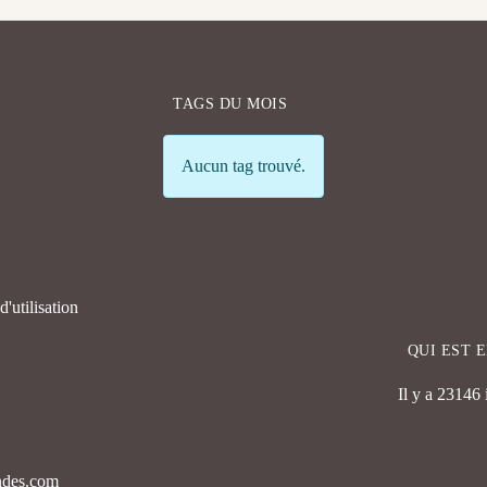
TAGS DU MOIS
Info
Aucun tag trouvé.
'utilisation
QUI EST 
Il y a 23146
endes.com