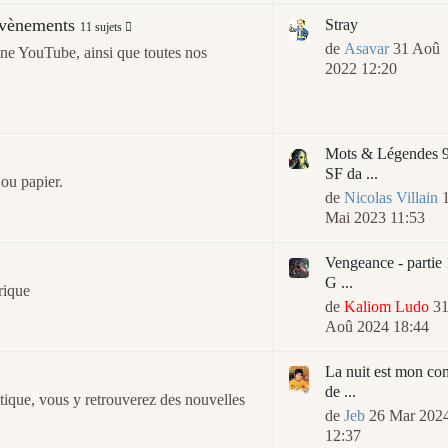
évènements
Stray
11 sujets
de
Asavar
31 Aoû
ine YouTube, ainsi que toutes nos
2022 12:20
Mots & Légendes 9
SF da ...
ou papier.
de
Nicolas Villain
Mai 2023 11:53
Vengeance - partie 
G ...
rique
de
Kaliom Ludo
3
Aoû 2024 18:44
La nuit est mon co
de ...
ique, vous y retrouverez des nouvelles
de
Jeb
26 Mar 202
12:37