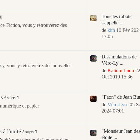
Tous les robots
s'appelle ...
ce-Fiction, vous y retrouverez des
de
kith
10 Fév 202
17:05
Dissimulations de
Véro-Ly ...
sy, vous y retrouverez des nouvelles
de
Kaliom Ludo
2
Oct 2019 15:36
as
"Faon" de Jean Bu
6 sujets
de
Véro-Lyse
05 S
 numérique et papier
2024 07:01
 à l'unité
"Monsieur Jean de
8 sujets
étoile ...
'unité pour découvrir l'univers d'un