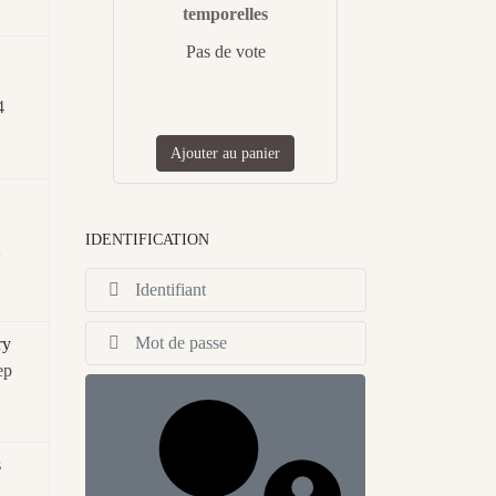
temporelles
Pas de vote
4
Ajouter au panier
IDENTIFICATION
2
Identifiant
Afficher
ry
ep
s