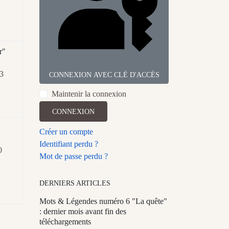
1
r"
3
CONNEXION AVEC CLÉ D'ACCÈS
Maintenir la connexion
CONNEXION
Créer un compte
Identifiant perdu ?
0
Mot de passe perdu ?
DERNIERS ARTICLES
Mots & Légendes numéro 6 "La quête"
: dernier mois avant fin des
téléchargements