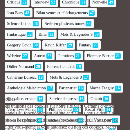
Critique
52
Interview
52
Chronique
51
Nouvelle
49
Jean Bury
48
Bilan ventes et téléchargements
47
Science-fiction
46
Série en plusieurs tomes
38
Fantastique
32
Bilan
32
Mots & Légendes 9
30
Gregory Covin
30
Kevin Kiffer
29
Fantasy
29
Webzine
27
Auteur
22
Parutions
21
Florence Barrier
21
Didier Normand
20
Florent Lenhardt
19
Catherine Loiseau
19
Mots & Légendes 8
17
Anthologie Malédiction
17
Partenariat
16
Macha Tanguy
16
Chevaliers errants
16
Service de presse
16
Gratuit
16
Cookies
Nous utilisons des cookies sur notre site web. Certains d’entre eux sont
Véro-Lyse Marcq
15
Philippe Goaz
15
Pascal Vitte
14
essentiels au fonctionnement du site et d’autres nous aident à améliorer
ce site et l’expérience utilisateur (cookies traceurs). Vous pouvez
Erem de l'Ellipse
14
Catherine Robert
14
Olivier Boile
14
décider vous-même si vous autorisez ou non ces cookies. Merci de