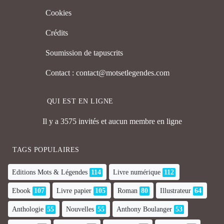
Cookies
Crédits
Soumission de tapuscrits
Contact : contact@motsetlegendes.com
QUI EST EN LIGNE
Il y a 3575 invités et aucun membre en ligne
TAGS POPULAIRES
Editions Mots & Légendes
114
Livre numérique
112
Ebook
107
Livre papier
105
Roman
80
Illustrateur
64
Anthologie
55
Nouvelles
55
Anthony Boulanger
53