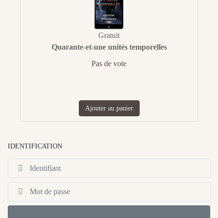
Gratuit
Quarante-et-une unités temporelles
Pas de vote
Ajouter au panier
IDENTIFICATION
Id
Af