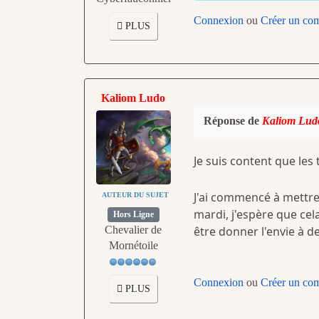
Connexion
ou
Créer un co
PLUS
Kaliom Ludo
Réponse de
Kaliom Lud
Je suis content que les 
J'ai commencé à mettre
AUTEUR DU SUJET
mardi, j'espère que cel
Hors Ligne
Chevalier de
être donner l'envie à d
Mornétoile
Connexion
ou
Créer un co
PLUS