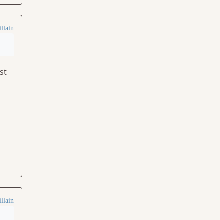
llain
st
llain