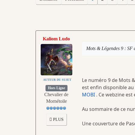
Kaliom Ludo
Mots & Légendes 9 : SF d
Le numéro 9 de Mots & 
AUTEUR DU SUJET
est enfin disponible au
Hors Ligne
MOBI
. Ce webzine est 
Chevalier de
Mornétoile
Au sommaire de ce num
PLUS
Une couverture de Pasc