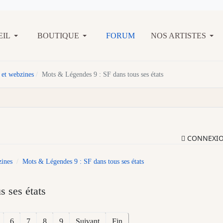
EIL
BOUTIQUE
FORUM
NOS ARTISTES
 et webzines
Mots & Légendes 9 : SF dans tous ses états
CONNEXI
zines
Mots & Légendes 9 : SF dans tous ses états
 ses états
6
7
8
9
Suivant
Fin