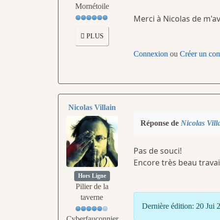
Mornétoile
Merci à Nicolas de m'av
PLUS
Connexion
ou
Créer un co
Nicolas Villain
Réponse de
Nicolas Vill
Pas de souci!
Encore très beau travai
Hors Ligne
Pilier de la
taverne
Dernière édition: 20 Jui
Cyberfauconnier