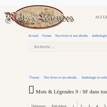
ACCU
Accueil
Forum
Nos livres et nos ebooks
Anthologie
Type 2 or more characters for results.
Forum
Nos livres et nos ebooks
Anthologie et web
Mots & Légendes 9 : SF dans tous
Démarrer
Précédent
1
2
3
4
5