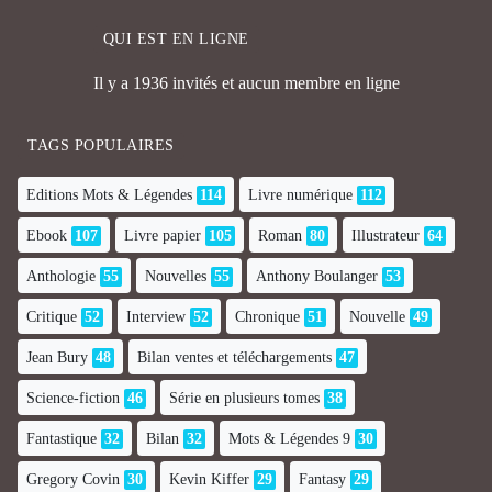
QUI EST EN LIGNE
Il y a 1936 invités et aucun membre en ligne
TAGS POPULAIRES
Editions Mots & Légendes
114
Livre numérique
112
Ebook
107
Livre papier
105
Roman
80
Illustrateur
64
Anthologie
55
Nouvelles
55
Anthony Boulanger
53
Critique
52
Interview
52
Chronique
51
Nouvelle
49
Jean Bury
48
Bilan ventes et téléchargements
47
Science-fiction
46
Série en plusieurs tomes
38
Fantastique
32
Bilan
32
Mots & Légendes 9
30
Gregory Covin
30
Kevin Kiffer
29
Fantasy
29