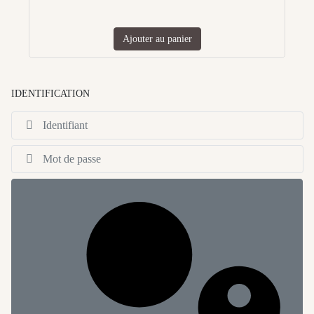
Ajouter au panier
IDENTIFICATION
Id
Af