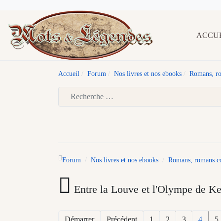
ACCU
Accueil
Forum
Nos livres et nos ebooks
Romans, ro
Type 2 or more characters for results.
Forum
Nos livres et nos ebooks
Romans, romans cou
Entre la Louve et l'Olympe de Ke
Démarrer
Précédent
1
2
3
4
5