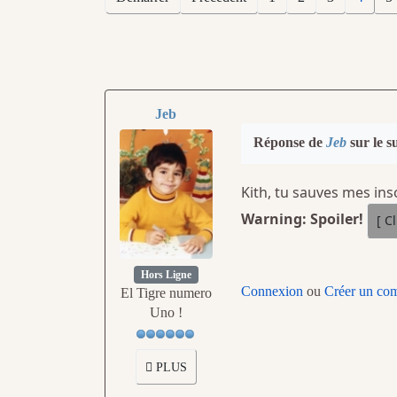
Jeb
Réponse de
Jeb
sur le s
Kith, tu sauves mes ins
Warning: Spoiler!
Hors Ligne
Connexion
ou
Créer un co
El Tigre numero
Uno !
PLUS