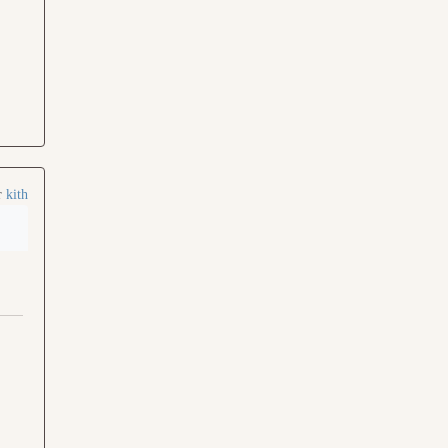
r
kith