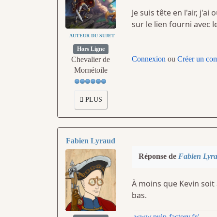
Je suis tête en l'air, j
sur le lien fourni avec
AUTEUR DU SUJET
Hors Ligne
Connexion
ou
Créer un co
Chevalier de
Mornétoile
PLUS
Fabien Lyraud
Réponse de
Fabien Lyr
À moins que Kevin soit a
bas.
www.pulp-factory.fr/