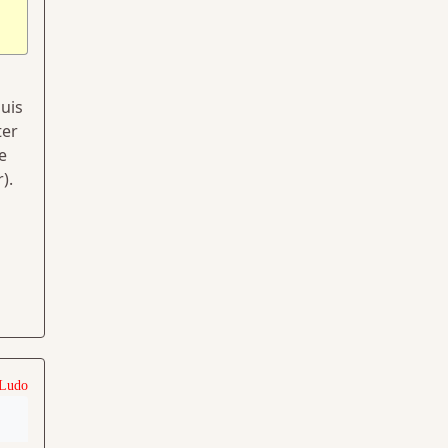
suis
ter
e
).
 Ludo