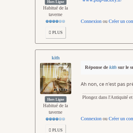
Hors Ligne
Habitué de la
taverne
Connexion
ou
Créer un co
PLUS
kith
Réponse de
kith
sur le s
Ah non, ce n'est pas pr
Plongez dans l'Antiquité e
Hors Ligne
Habitué de la
taverne
Connexion
ou
Créer un co
PLUS