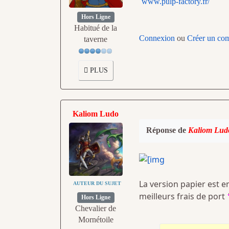
www.pulp-factory.fr/
Hors Ligne
Habitué de la
Connexion
ou
Créer un co
taverne
PLUS
Kaliom Ludo
Réponse de
Kaliom Lud
La version papier est e
AUTEUR DU SUJET
meilleurs frais de port
Hors Ligne
Chevalier de
Mornétoile