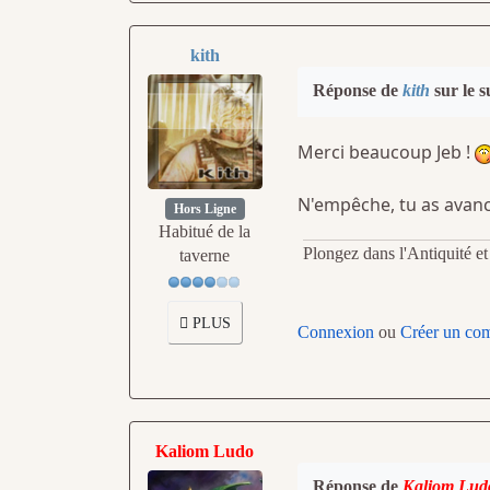
kith
Réponse de
kith
sur le s
Merci beaucoup Jeb !
N'empêche, tu as avanc
Hors Ligne
Habitué de la
Plongez dans l'Antiquité e
taverne
PLUS
Connexion
ou
Créer un co
Kaliom Ludo
Réponse de
Kaliom Lud