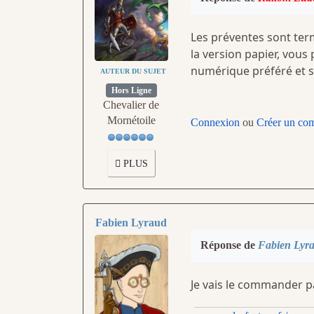
Les préventes sont ter
la version papier, vous
numérique préféré et 
AUTEUR DU SUJET
Hors Ligne
Chevalier de
Mornétoile
Connexion
ou
Créer un co
PLUS
Fabien Lyraud
Réponse de
Fabien Lyr
Je vais le commander pa