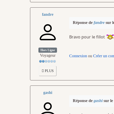
fandre
Réponse de
fandre
sur l
Bravo pour le fillot
Hors Ligne
Voyageur
Connexion
ou
Créer un co
PLUS
gashi
Réponse de
gashi
sur le