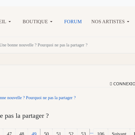
EIL
BOUTIQUE
FORUM
NOS ARTISTES
Une bonne nouvelle ? Pourquoi ne pas la partager ?
CONNEXI
ne nouvelle ? Pourquoi ne pas la partager ?
 pas la partager ?
...
47
48
49
50
51
52
53
106
Suivant