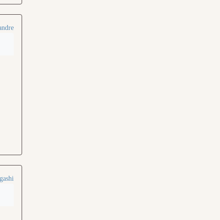
andre
gashi