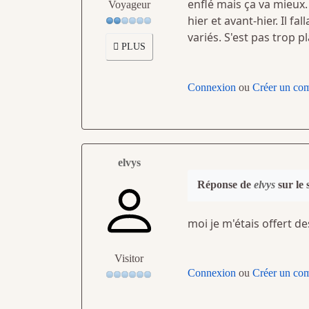
enflé mais ça va mieux.
Voyageur
hier et avant-hier. Il f
variés. S'est pas trop pla
PLUS
Connexion
ou
Créer un co
elvys
Réponse de
elvys
sur le 
moi je m'étais offert de
Visitor
Connexion
ou
Créer un co