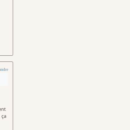
andre
ent
 ça