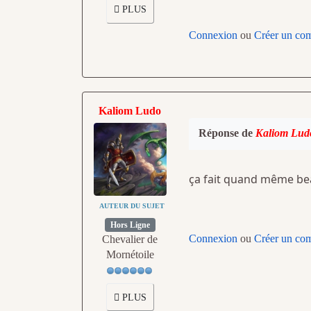
PLUS
Connexion
ou
Créer un co
Kaliom Ludo
Réponse de
Kaliom Lud
ça fait quand même bea
AUTEUR DU SUJET
Hors Ligne
Connexion
ou
Créer un co
Chevalier de
Mornétoile
PLUS