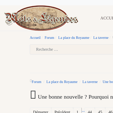
ACCU
Accueil
Forum
La place du Royaume
La taverne
Type 2 or more characters for results.
Forum
La place du Royaume
La taverne
Une bon
Une bonne nouvelle ? Pourquoi ne
...
Démarrer
Précédent
1
44
45
46