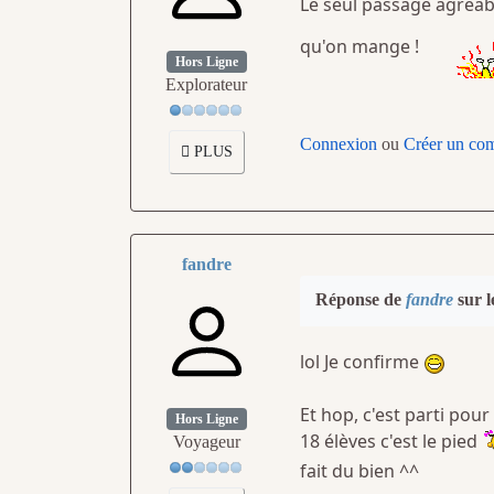
Le seul passage agréabl
qu'on mange !
Hors Ligne
Explorateur
Connexion
ou
Créer un co
PLUS
fandre
Réponse de
fandre
sur l
lol Je confirme
Et hop, c'est parti pou
Hors Ligne
18 élèves c'est le pied
Voyageur
fait du bien ^^