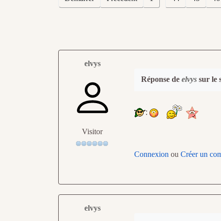
elvys
Réponse de
elvys
sur le 
:
Visitor
Connexion
ou
Créer un co
elvys