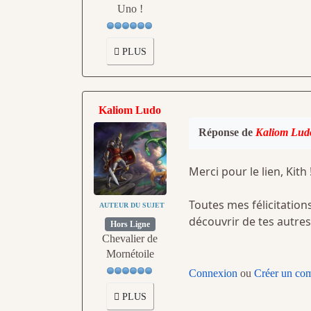
Uno !
PLUS
Kaliom Ludo
Réponse de
Kaliom Lud
Merci pour le lien, Kith 
Toutes mes félicitations
AUTEUR DU SUJET
découvrir de tes autres
Hors Ligne
Chevalier de
Mornétoile
Connexion
ou
Créer un co
PLUS