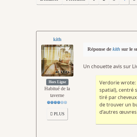
kith
Réponse de
kith
sur le s
Un chouette avis sur Liv
Verdorie wrote: 
Hors Ligne
Habitué de la
spatial), centré
taverne
tiré par cheveux 
de trouver un bu
d’autres œuvres 
PLUS