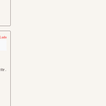
 Ludo
te .