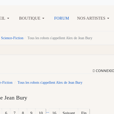
EIL
BOUTIQUE
FORUM
NOS ARTISTES
 Science-Fiction
Tous les robots s'appellent Alex de Jean Bury
CONNEXI
e-Fiction
Tous les robots s'appellent Alex de Jean Bury
de Jean Bury
...
6
7
8
9
10
16
Suivant
Fin