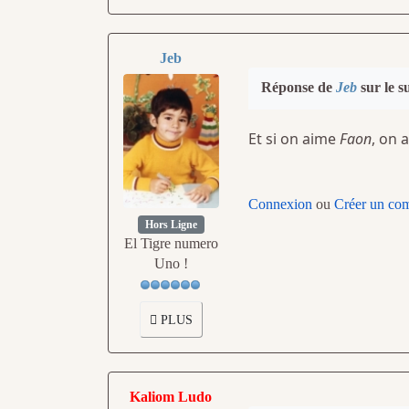
Jeb
Réponse de
Jeb
sur le s
Et si on aime
Faon
, on a
Connexion
ou
Créer un co
Hors Ligne
El Tigre numero
Uno !
PLUS
Kaliom Ludo