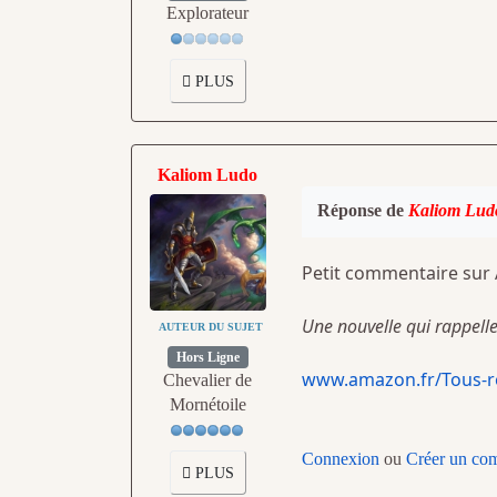
Explorateur
PLUS
Kaliom Ludo
Réponse de
Kaliom Lud
Petit commentaire sur
Une nouvelle qui rappelle 
AUTEUR DU SUJET
Hors Ligne
www.amazon.fr/Tous-ro
Chevalier de
Mornétoile
Connexion
ou
Créer un co
PLUS