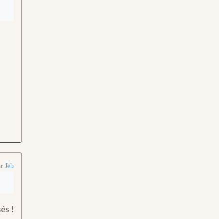
ar
Jeb
és !