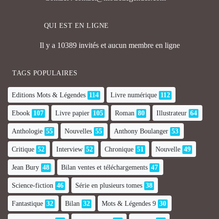
QUI EST EN LIGNE
Il y a 10389 invités et aucun membre en ligne
TAGS POPULAIRES
Editions Mots & Légendes
114
Livre numérique
112
Ebook
107
Livre papier
105
Roman
80
Illustrateur
64
Anthologie
55
Nouvelles
55
Anthony Boulanger
53
Critique
52
Interview
52
Chronique
51
Nouvelle
49
Jean Bury
48
Bilan ventes et téléchargements
47
Science-fiction
46
Série en plusieurs tomes
38
Fantastique
32
Bilan
32
Mots & Légendes 9
30