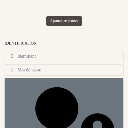
Ajouter au panier
IDENTIFICATION
Id
Af