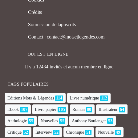
Crédits
Soumission de tapuscrits
Contact : contact@motsetlegendes.com
QUI EST EN LIGNE
Il y a 12434 invités et aucun membre en ligne
TAGS POPULAIRES
Editions Mots & Légendes
114
Livre numérique
112
Ebook
107
Livre papier
105
Roman
80
Illustrateur
64
Anthologie
55
Nouvelles
55
Anthony Boulanger
53
Critique
52
Interview
52
Chronique
51
Nouvelle
49