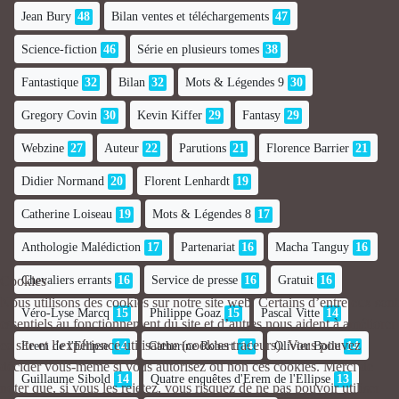
Jean Bury
48
Bilan ventes et téléchargements
47
Science-fiction
46
Série en plusieurs tomes
38
Fantastique
32
Bilan
32
Mots & Légendes 9
30
Gregory Covin
30
Kevin Kiffer
29
Fantasy
29
Webzine
27
Auteur
22
Parutions
21
Florence Barrier
21
Didier Normand
20
Florent Lenhardt
19
Catherine Loiseau
19
Mots & Légendes 8
17
Anthologie Malédiction
17
Partenariat
16
Macha Tanguy
16
Chevaliers errants
16
Service de presse
16
Gratuit
16
Cookies
Nous utilisons des cookies sur notre site web. Certains d’entre eux sont
Véro-Lyse Marcq
15
Philippe Goaz
15
Pascal Vitte
14
essentiels au fonctionnement du site et d’autres nous aident à améliorer
ce site et l’expérience utilisateur (cookies traceurs). Vous pouvez
Erem de l'Ellipse
14
Catherine Robert
14
Olivier Boile
14
décider vous-même si vous autorisez ou non ces cookies. Merci de
Guillaume Sibold
14
Quatre enquêtes d'Erem de l'Ellipse
13
noter que, si vous les rejetez, vous risquez de ne pas pouvoir utiliser