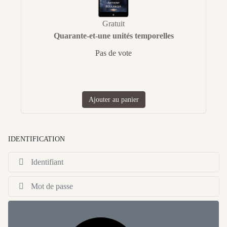
Gratuit
Quarante-et-une unités temporelles
Pas de vote
Ajouter au panier
IDENTIFICATION
Id
Af