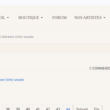
EIL
BOUTIQUE
FORUM
NOS ARTISTES
Littérature (très) savante
CONNEXI
ture (très) savante
38
39
40
41
42
43
44
Suivant
Fin