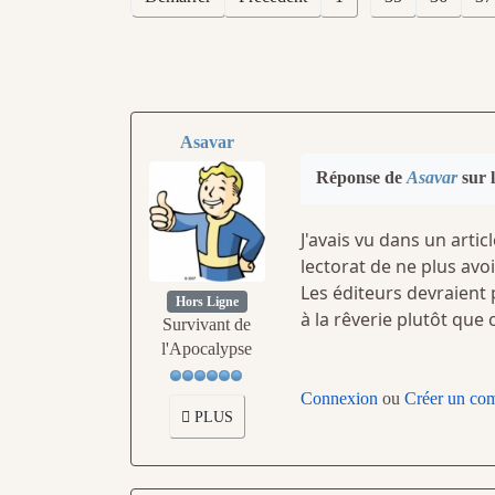
Asavar
Réponse de
Asavar
sur l
J'avais vu dans un arti
lectorat de ne plus avoi
Les éditeurs devraient 
Hors Ligne
à la rêverie plutôt que
Survivant de
l'Apocalypse
Connexion
ou
Créer un co
PLUS