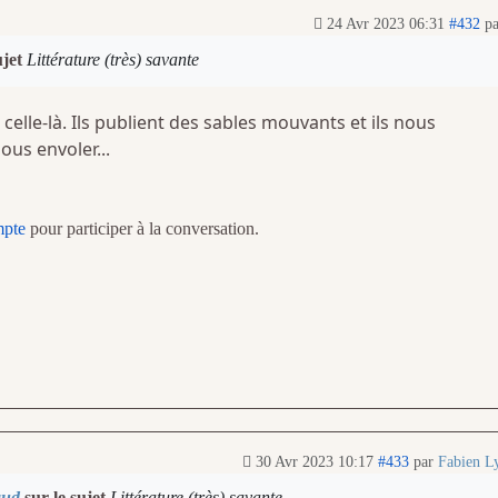
24 Avr 2023 06:31
#432
p
ujet
Littérature (très) savante
, celle-là. Ils publient des sables mouvants et ils nous
us envoler...
mpte
pour participer à la conversation.
30 Avr 2023 10:17
#433
par
Fabien L
aud
sur le sujet
Littérature (très) savante