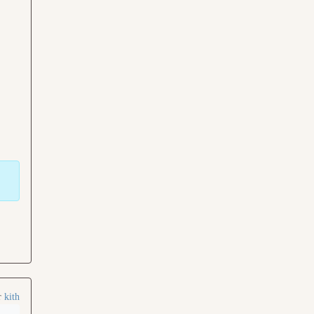
r
kith