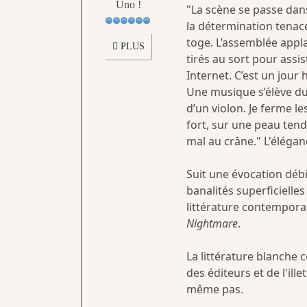
Uno !
"La scène se passe dan
la détermination tenace,
toge. L’assemblée applau
PLUS
tirés au sort pour assis
Internet. C’est un jour h
Une musique s’élève du 
d’un violon. Je ferme l
fort, sur une peau tendu
mal au crâne." L'éléga
Suit une évocation déb
banalités superficielle
littérature contempora
Nightmare
.
La littérature blanche
des éditeurs et de l'ill
même pas.