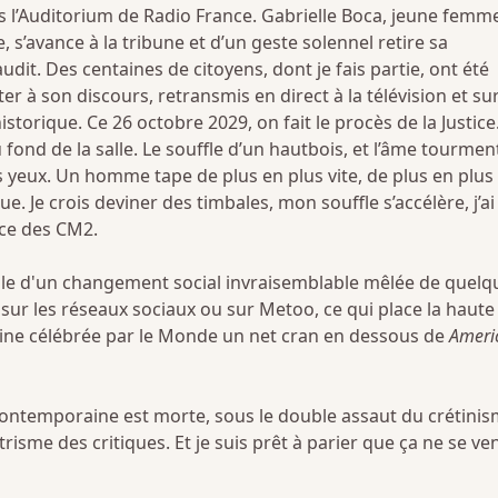
s l’Auditorium de Radio France. Gabrielle Boca, jeune femm
 s’avance à la tribune et d’un geste solennel retire sa
dit. Des centaines de citoyens, dont je fais partie, ont été
ter à son discours, retransmis en direct à la télévision et su
istorique. Ce 26 octobre 2029, on fait le procès de la Justice. 
fond de la salle. Le souffle d’un hautbois, et l’âme tourmen
es yeux. Un homme tape de plus en plus vite, de plus en plus
e. Je crois deviner des timbales, mon souffle s’accélère, j’ai
nce des CM2.
ile d'un changement social invraisemblable mêlée de quelq
s sur les réseaux sociaux ou sur Metoo, ce qui place la haute
ine célébrée par le Monde un net cran en dessous de
Ameri
 contemporaine est morte, sous le double assaut du crétini
ettrisme des critiques. Et je suis prêt à parier que ça ne se ve