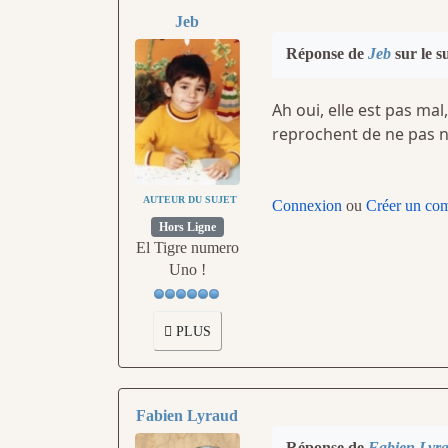
Jeb
Réponse de
Jeb
sur le s
Ah oui, elle est pas mal
reprochent de ne pas no
AUTEUR DU SUJET
Connexion
ou
Créer un co
Hors Ligne
El Tigre numero
Uno !
PLUS
Fabien Lyraud
Réponse de
Fabien Lyr