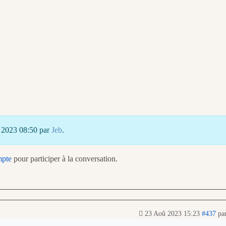
û 2023 08:50 par
Jeb
.
mpte
pour participer à la conversation.
23 Aoû 2023 15:23
#437
pa