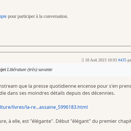
mpte
pour participer à la conversation.
18 Aoû 2023 10:03
#435
p
ujet
Littérature (très) savante
nstream que la presse quotidienne encense pour s'en pren
udie dans ses moindres détails depuis des décennies.
ture/livres/la-re...assaine_5996183.html
ture, à elle, est "élégante". Début "élégant" du premier chapit