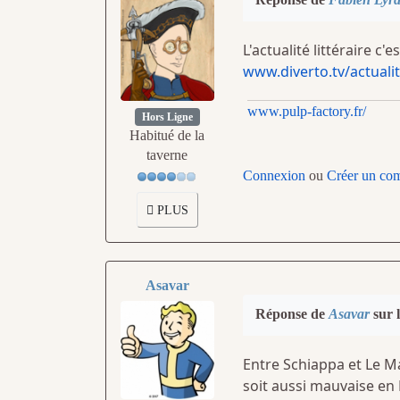
L'actualité littéraire c'es
www.diverto.tv/actualit
www.pulp-factory.fr/
Hors Ligne
Habitué de la
taverne
Connexion
ou
Créer un co
PLUS
Asavar
Réponse de
Asavar
sur l
Entre Schiappa et Le Ma
soit aussi mauvaise en