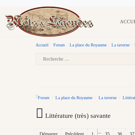
ACCU
Accueil
Forum
La place du Royaume
La taverne
Type 2 or more characters for results.
Forum
La place du Royaume
La taverne
Littéra
Littérature (très) savante
...
Démarrer
Précédent
1
35
36
37