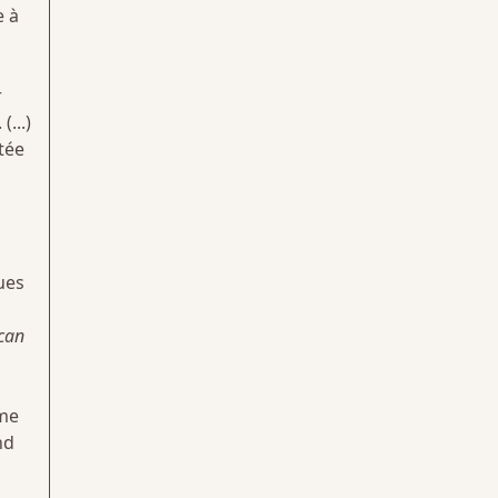
e à
r
(...)
tée
ues
can
sme
nd