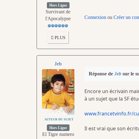
Hors Ligne
Survivant de
Connexion
ou
Créer un co
l'Apocalypse
PLUS
Jeb
Réponse de
Jeb
sur le s
Encore un écrivain mai
à un sujet que la SF ét
www.francetvinfo.fr/cul
AUTEUR DU SUJET
Il est vrai que son écri
Hors Ligne
El Tigre numero