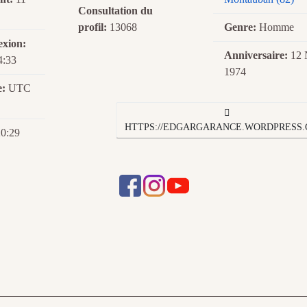
Consultation du
profil:
13068
Genre:
Homme
exion:
Anniversaire:
12
4:33
1974
e:
UTC
HTTPS://EDGARGARANCE.WORDPRESS.
0:29