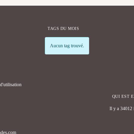
TAGS DU MOIS
Info
Aucun tag trouvé.
'utilisation
QUI EST 
Il y a 34012
endes.com