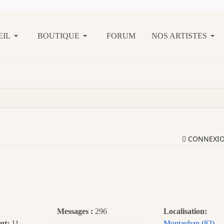
EIL
BOUTIQUE
FORUM
NOS ARTISTES
CONNEXI
Messages :
296
Localisation:
nt:
11
Montauban (82)