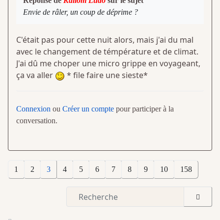
Réponse de
Kaliom Ludo
sur le sujet
Envie de râler, un coup de déprime ?
C'était pas pour cette nuit alors, mais j'ai du mal
avec le changement de témpérature et de climat.
J'ai dû me choper une micro grippe en voyageant,
ça va aller
* file faire une sieste*
Connexion
ou
Créer un compte
pour participer à la
conversation.
1
2
3
4
5
6
7
8
9
10
158