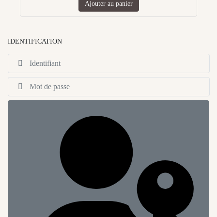
Ajouter au panier
IDENTIFICATION
Id
Af