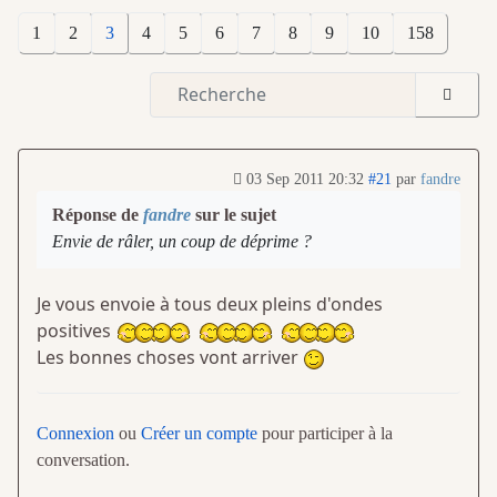
1
2
3
4
5
6
7
8
9
10
158
03 Sep 2011 20:32
#21
par
fandre
Réponse de
fandre
sur le sujet
Envie de râler, un coup de déprime ?
Je vous envoie à tous deux pleins d'ondes
positives
Les bonnes choses vont arriver
Connexion
ou
Créer un compte
pour participer à la
conversation.