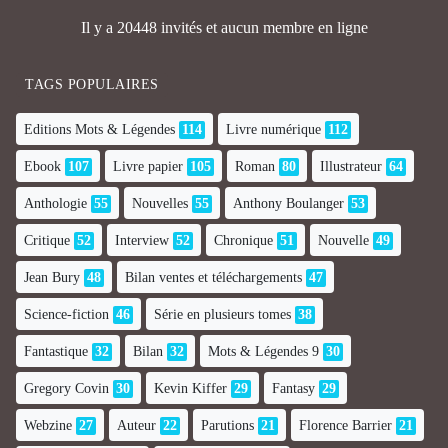
Il y a 20448 invités et aucun membre en ligne
TAGS POPULAIRES
Editions Mots & Légendes
114
Livre numérique
112
Ebook
107
Livre papier
105
Roman
80
Illustrateur
64
Anthologie
55
Nouvelles
55
Anthony Boulanger
53
Critique
52
Interview
52
Chronique
51
Nouvelle
49
Jean Bury
48
Bilan ventes et téléchargements
47
Science-fiction
46
Série en plusieurs tomes
38
Fantastique
32
Bilan
32
Mots & Légendes 9
30
Gregory Covin
30
Kevin Kiffer
29
Fantasy
29
Webzine
27
Auteur
22
Parutions
21
Florence Barrier
21