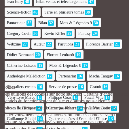
Jean Bury
48
Bilan ventes et téléchargements
47
Science-fiction
46
Série en plusieurs tomes
38
Fantastique
32
Bilan
32
Mots & Légendes 9
30
Gregory Covin
30
Kevin Kiffer
29
Fantasy
29
Webzine
27
Auteur
22
Parutions
21
Florence Barrier
21
Didier Normand
20
Florent Lenhardt
19
Catherine Loiseau
19
Mots & Légendes 8
17
Anthologie Malédiction
17
Partenariat
16
Macha Tanguy
16
Cookies
Chevaliers errants
16
Service de presse
16
Gratuit
16
Nous utilisons des cookies sur notre site web. Certains d’entre eux sont
Véro-Lyse Marcq
15
Philippe Goaz
15
Pascal Vitte
14
essentiels au fonctionnement du site et d’autres nous aident à améliorer
ce site et l’expérience utilisateur (cookies traceurs). Vous pouvez
Erem de l'Ellipse
14
Catherine Robert
14
Olivier Boile
14
décider vous-même si vous autorisez ou non ces cookies. Merci de
Guillaume Sibold
14
Quatre enquêtes d'Erem de l'Ellipse
13
noter que, si vous les rejetez, vous risquez de ne pas pouvoir utiliser
l’ensemble des fonctionnalités du site.