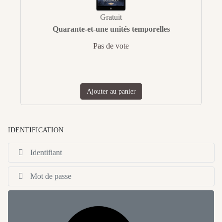
Gratuit
Quarante-et-une unités temporelles
Pas de vote
Ajouter au panier
IDENTIFICATION
Id
Af