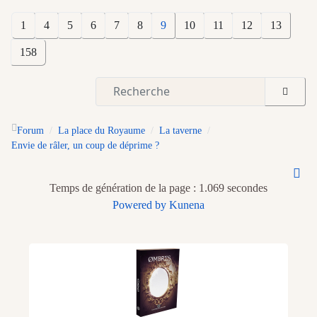
1
4
5
6
7
8
9
10
11
12
13
158
Forum
La place du Royaume
La taverne
Envie de râler, un coup de déprime ?
Temps de génération de la page : 1.069 secondes
Powered by
Kunena