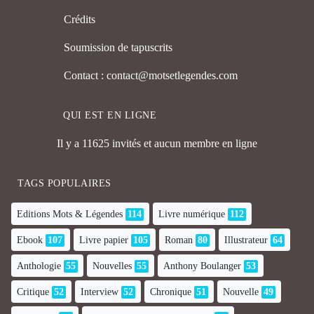
Crédits
Soumission de tapuscrits
Contact : contact@motsetlegendes.com
QUI EST EN LIGNE
Il y a 11625 invités et aucun membre en ligne
TAGS POPULAIRES
Editions Mots & Légendes
114
Livre numérique
112
Ebook
107
Livre papier
105
Roman
80
Illustrateur
64
Anthologie
55
Nouvelles
55
Anthony Boulanger
53
Critique
52
Interview
52
Chronique
51
Nouvelle
49