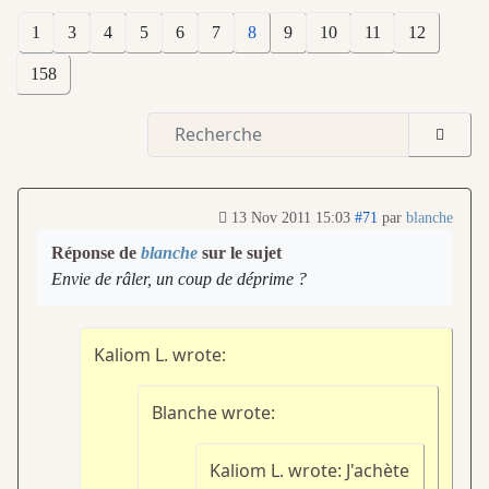
1
3
4
5
6
7
8
9
10
11
12
158
13 Nov 2011 15:03
#71
par
blanche
Réponse de
blanche
sur le sujet
Envie de râler, un coup de déprime ?
Kaliom L. wrote:
Blanche wrote:
Kaliom L. wrote: J'achète