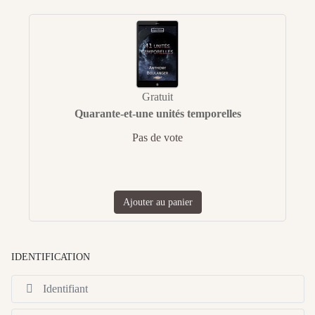
Gratuit
Quarante-et-une unités temporelles
Pas de vote
Ajouter au panier
IDENTIFICATION
Id