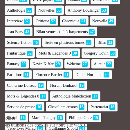
Anthologie
55
Nouvelles
55
Anthony Boulanger
53
Interview
52
Critique
52
Chronique
51
Nouvelle
49
Jean Bury
48
Bilan ventes et téléchargements
47
Science-fiction
46
Série en plusieurs tomes
38
Bilan
32
Fantastique
32
Mots & Légendes 9
30
Gregory Covin
30
Fantasy
29
Kevin Kiffer
29
Webzine
27
Auteur
22
Parutions
21
Florence Barrier
21
Didier Normand
20
Catherine Loiseau
19
Florent Lenhardt
19
Mots & Légendes 8
17
Anthologie Malédiction
17
Service de presse
16
Chevaliers errants
16
Partenariat
16
Gratuit
16
Macha Tanguy
16
Philippe Goaz
15
Cookies
Nous utilisons des cookies sur notre site web. Certains d’entre eux sont
Véro-Lyse Marcq
15
Guillaume Sibold
14