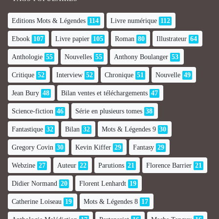
Editions Mots & Légendes
114
Livre numérique
112
Ebook
107
Livre papier
105
Roman
80
Illustrateur
64
Anthologie
55
Nouvelles
55
Anthony Boulanger
53
Critique
52
Interview
52
Chronique
51
Nouvelle
49
Jean Bury
48
Bilan ventes et téléchargements
47
Science-fiction
46
Série en plusieurs tomes
38
Fantastique
32
Bilan
32
Mots & Légendes 9
30
Gregory Covin
30
Kevin Kiffer
29
Fantasy
29
Webzine
27
Auteur
22
Parutions
21
Florence Barrier
21
Didier Normand
20
Florent Lenhardt
19
Catherine Loiseau
19
Mots & Légendes 8
17