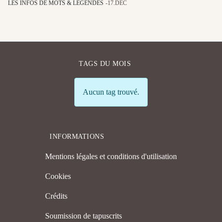
LES INFOS DE MOTS & LÉGENDES
17.DÉC
TAGS DU MOIS
Info
Aucun tag trouvé.
INFORMATIONS
Mentions légales et conditions d'utilisation
Cookies
Crédits
Soumission de tapuscrits