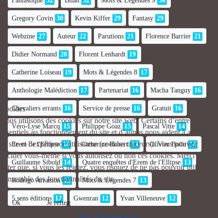
Fantastique
32
Bilan
32
Mots & Légendes 9
30
Gregory Covin
30
Kevin Kiffer
29
Fantasy
29
Webzine
27
Auteur
22
Parutions
21
Florence Barrier
21
Didier Normand
20
Florent Lenhardt
19
Catherine Loiseau
19
Mots & Légendes 8
17
Anthologie Malédiction
17
Partenariat
16
Macha Tanguy
16
Chevaliers errants
16
Service de presse
16
Gratuit
16
Cookies
Nous utilisons des cookies sur notre site web. Certains d’entre eux sont
Véro-Lyse Marcq
15
Philippe Goaz
15
Pascal Vitte
14
essentiels au fonctionnement du site et d’autres nous aident à améliorer
ce site et l’expérience utilisateur (cookies traceurs). Vous pouvez
Erem de l'Ellipse
14
Catherine Robert
14
Olivier Boile
14
décider vous-même si vous autorisez ou non ces cookies. Merci de
Guillaume Sibold
14
Quatre enquêtes d'Erem de l'Ellipse
13
noter que, si vous les rejetez, vous risquez de ne pas pouvoir utiliser
l’ensemble des fonctionnalités du site.
Rodrigo Arramon
13
Mots & Légendes 7
13
5 sens éditions
12
Gwenran
12
Yvan Villeneuve
12
Ok
Je refuse
Plus d' informations