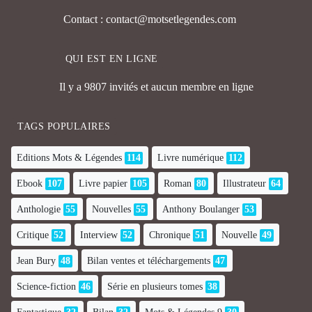
Contact : contact@motsetlegendes.com
QUI EST EN LIGNE
Il y a 9807 invités et aucun membre en ligne
TAGS POPULAIRES
Editions Mots & Légendes
114
Livre numérique
112
Ebook
107
Livre papier
105
Roman
80
Illustrateur
64
Anthologie
55
Nouvelles
55
Anthony Boulanger
53
Critique
52
Interview
52
Chronique
51
Nouvelle
49
Jean Bury
48
Bilan ventes et téléchargements
47
Science-fiction
46
Série en plusieurs tomes
38