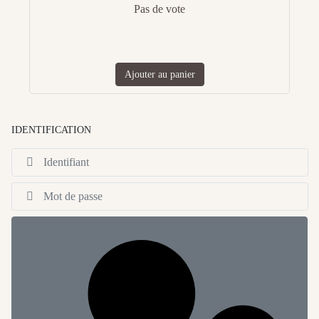
Pas de vote
Ajouter au panier
IDENTIFICATION
Id
Af