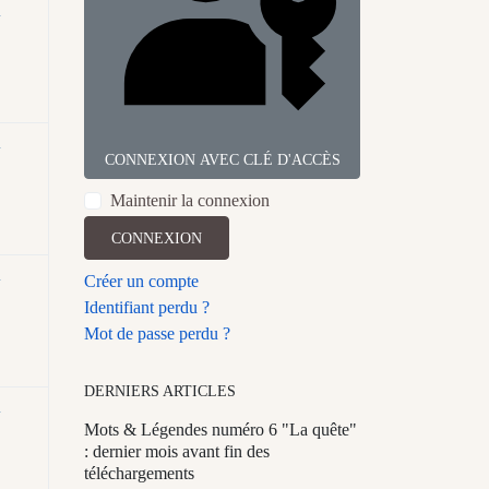
n
n
CONNEXION AVEC CLÉ D'ACCÈS
Maintenir la connexion
CONNEXION
n
Créer un compte
Identifiant perdu ?
Mot de passe perdu ?
DERNIERS ARTICLES
n
Mots & Légendes numéro 6 "La quête"
: dernier mois avant fin des
téléchargements