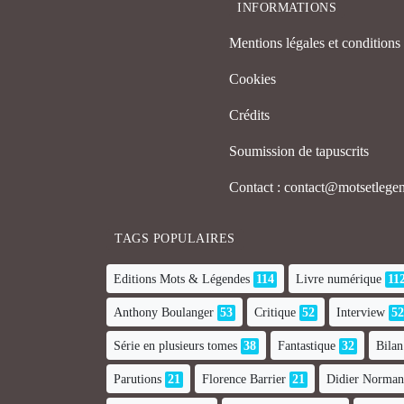
INFORMATIONS
Mentions légales et conditions d
Cookies
Crédits
Soumission de tapuscrits
Contact : contact@motsetleg
TAGS POPULAIRES
Editions Mots & Légendes
114
Livre numérique
11
Anthony Boulanger
53
Critique
52
Interview
52
Série en plusieurs tomes
38
Fantastique
32
Bilan
Parutions
21
Florence Barrier
21
Didier Norma