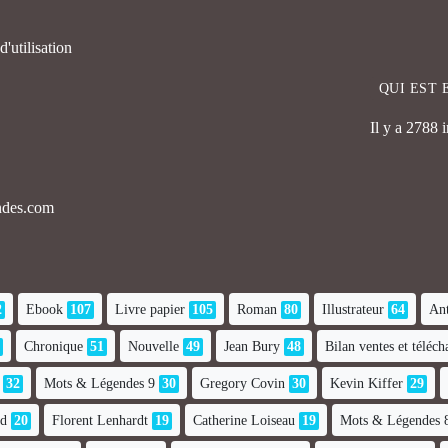
'utilisation
QUI EST 
Il y a 2788 
endes.com
2
Ebook
107
Livre papier
105
Roman
80
Illustrateur
64
Ant
Chronique
51
Nouvelle
49
Jean Bury
48
Bilan ventes et téléc
32
Mots & Légendes 9
30
Gregory Covin
30
Kevin Kiffer
29
nd
20
Florent Lenhardt
19
Catherine Loiseau
19
Mots & Légendes 