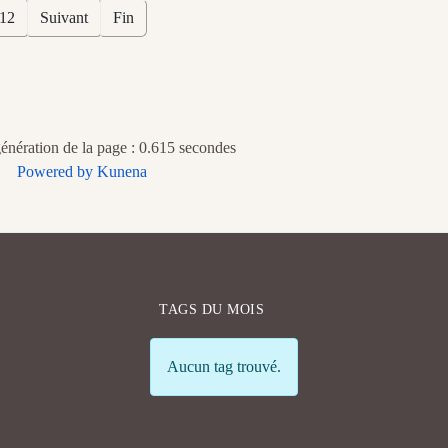
12
Suivant
Fin
nération de la page : 0.615 secondes
Powered by
Kunena
TAGS DU MOIS
Info
Aucun tag trouvé.