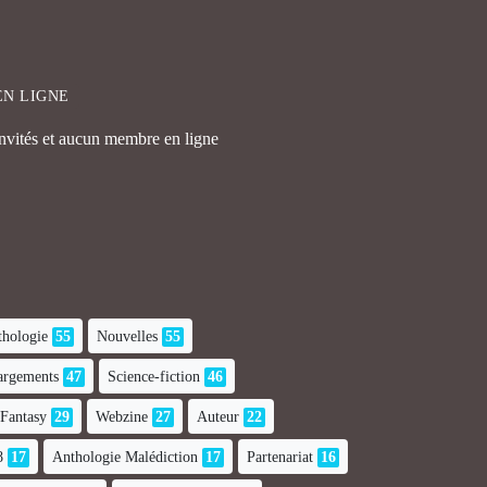
EN LIGNE
invités et aucun membre en ligne
hologie
55
Nouvelles
55
hargements
47
Science-fiction
46
Fantasy
29
Webzine
27
Auteur
22
8
17
Anthologie Malédiction
17
Partenariat
16