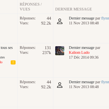
RÉPONSES /
VUES
DERNIER MESSAGE
44
Réponses:
Dernier message
par
flyn
92.2k
Vues:
11 Nov 2013 08:48
131
 tous ses
Réponses:
Dernier message
par
237k
Vues:
Kaliom Ludo
17 Déc 2014 09:36
xtes
do
44
Réponses:
Dernier message
par
flyn
92.2k
Vues:
11 Nov 2013 08:48