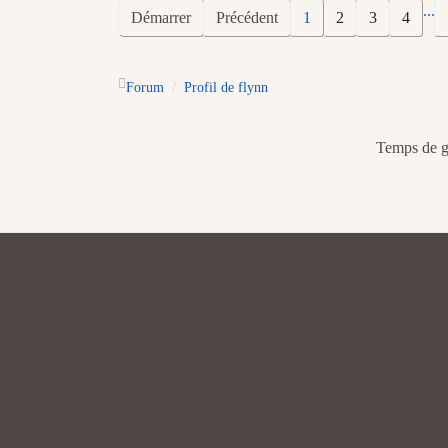
...
Démarrer
Précédent
1
2
3
4
Forum
Profil de flynn
Temps de gé