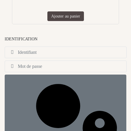
Ajouter au panier
IDENTIFICATION
Id
Af