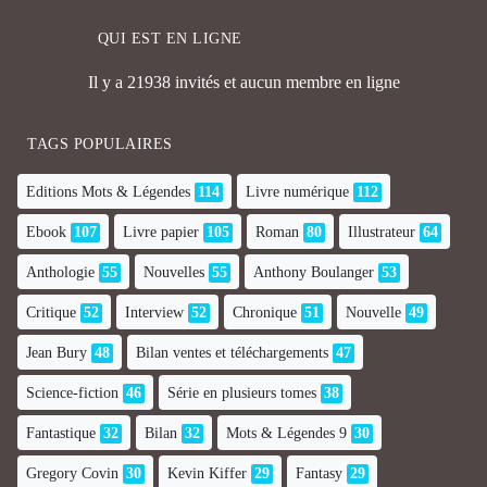
QUI EST EN LIGNE
Il y a 21938 invités et aucun membre en ligne
TAGS POPULAIRES
Editions Mots & Légendes
114
Livre numérique
112
Ebook
107
Livre papier
105
Roman
80
Illustrateur
64
Anthologie
55
Nouvelles
55
Anthony Boulanger
53
Critique
52
Interview
52
Chronique
51
Nouvelle
49
Jean Bury
48
Bilan ventes et téléchargements
47
Science-fiction
46
Série en plusieurs tomes
38
Fantastique
32
Bilan
32
Mots & Légendes 9
30
Gregory Covin
30
Kevin Kiffer
29
Fantasy
29