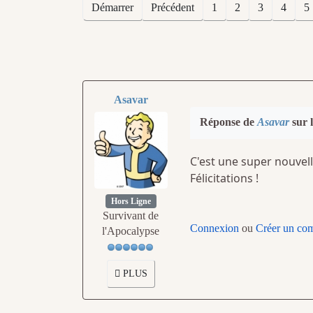
Démarrer
Précédent
1
2
3
4
5
Asavar
Réponse de
Asavar
sur l
C'est une super nouvell
Félicitations !
Hors Ligne
Survivant de
Connexion
ou
Créer un co
l'Apocalypse
PLUS