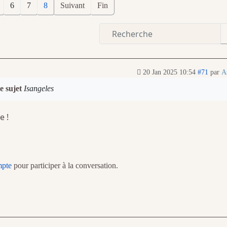
6
7
8
Suivant
Fin
20 Jan 2025 10:54
#71
par
A
e sujet
Isangeles
e !
mpte
pour participer à la conversation.