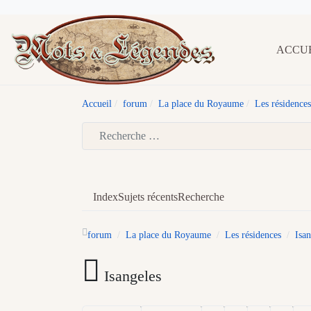
ACCU
Accueil
forum
La place du Royaume
Les résidences
Type 2 or more characters for results.
Index
Sujets récents
Recherche
forum
La place du Royaume
Les résidences
Isan
Isangeles