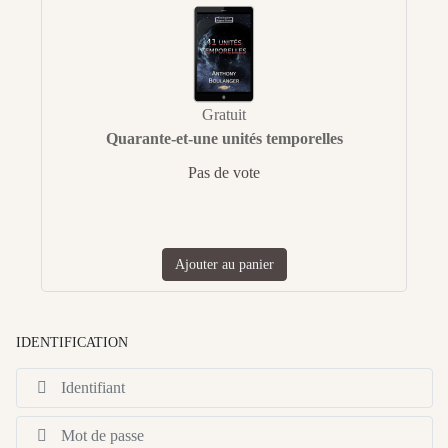
Gratuit
Quarante-et-une unités temporelles
Pas de vote
Ajouter au panier
IDENTIFICATION
Id
Af