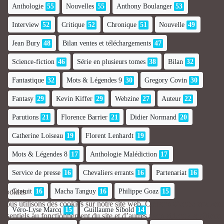
Anthologie
55
Nouvelles
55
Anthony Boulanger
53
Interview
52
Critique
52
Chronique
51
Nouvelle
49
Jean Bury
48
Bilan ventes et téléchargements
47
Science-fiction
46
Série en plusieurs tomes
38
Bilan
32
Fantastique
32
Mots & Légendes 9
30
Gregory Covin
30
Fantasy
29
Kevin Kiffer
29
Webzine
27
Auteur
22
Parutions
21
Florence Barrier
21
Didier Normand
20
Catherine Loiseau
19
Florent Lenhardt
19
Mots & Légendes 8
17
Anthologie Malédiction
17
Service de presse
16
Chevaliers errants
16
Partenariat
16
Gratuit
16
Macha Tanguy
16
Philippe Goaz
15
Cookies
Nous utilisons des cookies sur notre site web. Certains d’entre eux sont
Véro-Lyse Marcq
15
Guillaume Sibold
14
essentiels au fonctionnement du site et d’autres nous aident à améliorer