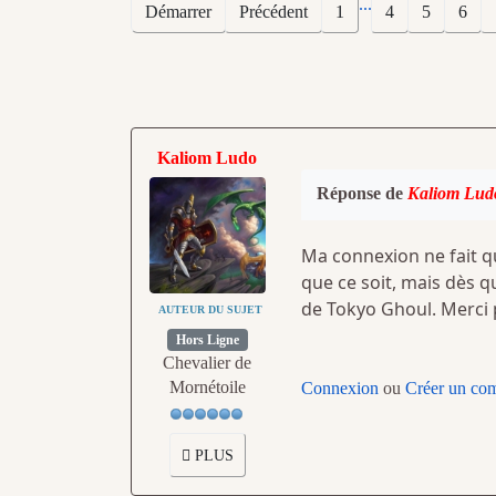
...
Démarrer
Précédent
1
4
5
6
Kaliom Ludo
Réponse de
Kaliom Lud
Ma connexion ne fait q
que ce soit, mais dès qu
de Tokyo Ghoul. Merci 
AUTEUR DU SUJET
Hors Ligne
Chevalier de
Mornétoile
Connexion
ou
Créer un co
PLUS