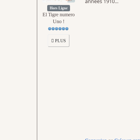
années 1910...
Hors Ligne
El Tigre numero
Uno !
PLUS