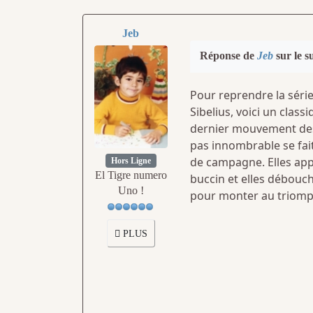
Jeb
Réponse de
Jeb
sur le s
Pour reprendre la sér
Sibelius, voici un cla
dernier mouvement d
pas innombrable se fait
de campagne. Elles appr
Hors Ligne
El Tigre numero
buccin et elles débouch
Uno !
pour monter au triomph
PLUS