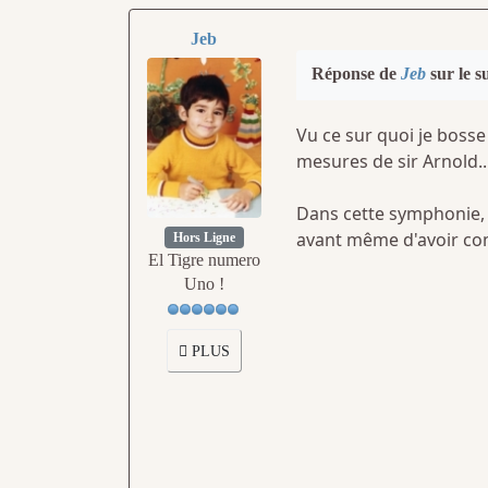
Jeb
Réponse de
Jeb
sur le s
Vu ce sur quoi je boss
mesures de sir Arnold..
Dans cette symphonie, j
avant même d'avoir co
Hors Ligne
El Tigre numero
Uno !
PLUS