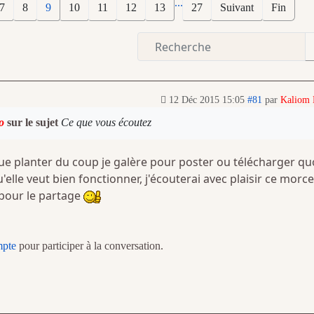
...
7
8
9
10
11
12
13
27
Suivant
Fin
12 Déc 2015 15:05
#81
par
Kaliom
o
sur le sujet
Ce que vous écoutez
ue planter du coup je galère pour poster ou télécharger qu
'elle veut bien fonctionner, j'écouterai avec plaisir ce morc
pour le partage
mpte
pour participer à la conversation.