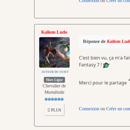
Connexion
ou
Créer un co
Kaliom Ludo
Réponse de
Kaliom Lud
C'est bien vu, ça m'a f
Fantasy 7 !
AUTEUR DU SUJET
Hors Ligne
Merci pour le partage
Chevalier de
Mornétoile
Connexion
ou
Créer un co
PLUS