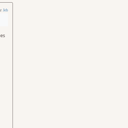
ar
Jeb
ues