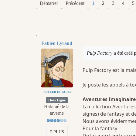
Démarrer
Précédent
1
2
3
4
5
Fabien Lyraud
Pulp Factory
a été créé 
Pulp Factory est la mai
Je poste les appels à t
AUTEUR DU SUJET
Aventures Imaginaire
Hors Ligne
La collection Aventures
Habitué de la
signes) de fantasy et d
taverne
Nous avons évidemment 
Pour la fantasy :
PLUS
De la sword and sorcer