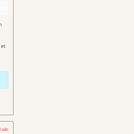
n
 et
 Ludo