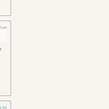
-Lyse
e
ar
Jeb