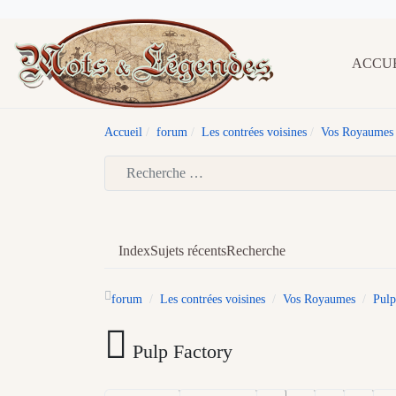
ACCU
Accueil
forum
Les contrées voisines
Vos Royaumes
Type 2 or more characters for results.
Index
Sujets récents
Recherche
forum
Les contrées voisines
Vos Royaumes
Pulp
Pulp Factory