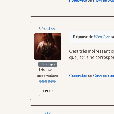
Connexion
ou
Créer un co
Véro-Lyse
Réponse de
Véro-Lyse
su
C'est très intéressant
que j'écris ne correspo
Hors Ligne
Diseuse de
mésaventures
Connexion
ou
Créer un co
PLUS
Jeb