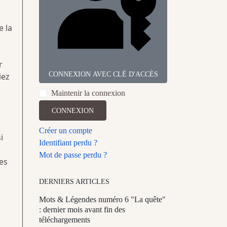
e la
r
CONNEXION AVEC CLÉ D'ACCÈS
iez
Maintenir la connexion
CONNEXION
Créer un compte
i
Identifiant perdu ?
Mot de passe perdu ?
es
DERNIERS ARTICLES
Mots & Légendes numéro 6 "La quête"
: dernier mois avant fin des
téléchargements