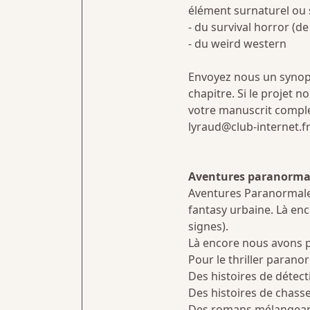
élément surnaturel ou sc
- du survival horror (d
- du weird western
Envoyez nous un synops
chapitre. Si le projet 
votre manuscrit comple
lyraud@club-internet.f
Aventures paranorma
Aventures Paranormales 
fantasy urbaine. Là en
signes).
Là encore nous avons p
Pour le thriller paranor
Des histoires de détecti
Des histoires de chass
Des romans mélangeant