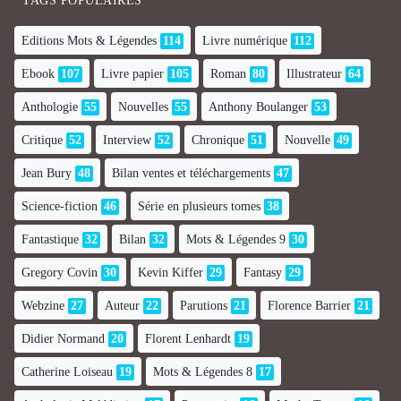
TAGS POPULAIRES
Editions Mots & Légendes
114
Livre numérique
112
Ebook
107
Livre papier
105
Roman
80
Illustrateur
64
Anthologie
55
Nouvelles
55
Anthony Boulanger
53
Critique
52
Interview
52
Chronique
51
Nouvelle
49
Jean Bury
48
Bilan ventes et téléchargements
47
Science-fiction
46
Série en plusieurs tomes
38
Fantastique
32
Bilan
32
Mots & Légendes 9
30
Gregory Covin
30
Kevin Kiffer
29
Fantasy
29
Webzine
27
Auteur
22
Parutions
21
Florence Barrier
21
Didier Normand
20
Florent Lenhardt
19
Catherine Loiseau
19
Mots & Légendes 8
17