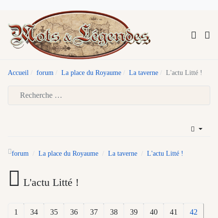
Accueil
forum
La place du Royaume
La taverne
L'actu Litté !
Type 2 or more characters for results.
forum
La place du Royaume
La taverne
L'actu Litté !
L'actu Litté !
1
34
35
36
37
38
39
40
41
42