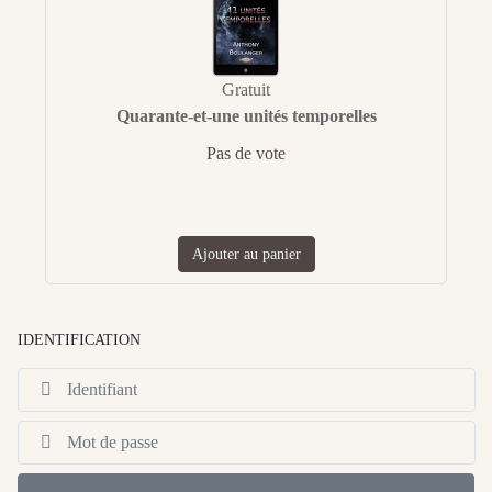
Gratuit
Quarante-et-une unités temporelles
Pas de vote
Ajouter au panier
IDENTIFICATION
Id
Af