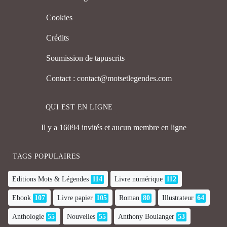
Cookies
Crédits
Soumission de tapuscrits
Contact : contact@motsetlegendes.com
QUI EST EN LIGNE
Il y a 16094 invités et aucun membre en ligne
TAGS POPULAIRES
Editions Mots & Légendes
114
Livre numérique
112
Ebook
107
Livre papier
105
Roman
80
Illustrateur
64
Anthologie
55
Nouvelles
55
Anthony Boulanger
53