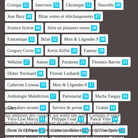
Critique
52
Interview
52
Chronique
51
Nouvelle
49
Jean Bury
48
Bilan ventes et téléchargements
47
Science-fiction
46
Série en plusieurs tomes
38
Fantastique
32
Bilan
32
Mots & Légendes 9
30
Gregory Covin
30
Kevin Kiffer
29
Fantasy
29
Webzine
27
Auteur
22
Parutions
21
Florence Barrier
21
Didier Normand
20
Florent Lenhardt
19
Catherine Loiseau
19
Mots & Légendes 8
17
Anthologie Malédiction
17
Partenariat
16
Macha Tanguy
16
Chevaliers errants
16
Service de presse
16
Gratuit
16
Cookies
Nous utilisons des cookies sur notre site web. Certains d’entre eux sont
Véro-Lyse Marcq
15
Philippe Goaz
15
Pascal Vitte
14
essentiels au fonctionnement du site et d’autres nous aident à améliorer
ce site et l’expérience utilisateur (cookies traceurs). Vous pouvez
Erem de l'Ellipse
14
Catherine Robert
14
Olivier Boile
14
décider vous-même si vous autorisez ou non ces cookies. Merci de