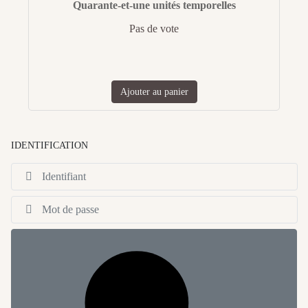
Quarante-et-une unités temporelles
Pas de vote
Ajouter au panier
IDENTIFICATION
Id
Af