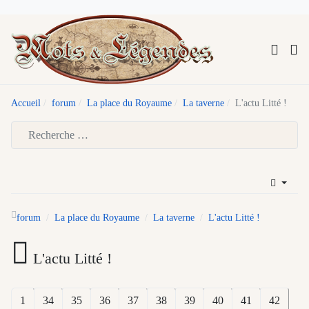
Accueil
forum
La place du Royaume
La taverne
L'actu Litté !
Type 2 or more characters for results.
forum
La place du Royaume
La taverne
L'actu Litté !
L'actu Litté !
1
34
35
36
37
38
39
40
41
42