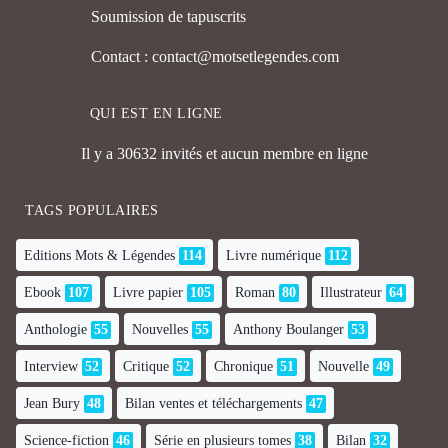
Soumission de tapuscrits
Contact : contact@motsetlegendes.com
QUI EST EN LIGNE
Il y a 30632 invités et aucun membre en ligne
TAGS POPULAIRES
Editions Mots & Légendes
114
Livre numérique
112
Ebook
107
Livre papier
105
Roman
80
Illustrateur
64
Anthologie
55
Nouvelles
55
Anthony Boulanger
53
Interview
52
Critique
52
Chronique
51
Nouvelle
49
Jean Bury
48
Bilan ventes et téléchargements
47
Science-fiction
46
Série en plusieurs tomes
38
Bilan
32