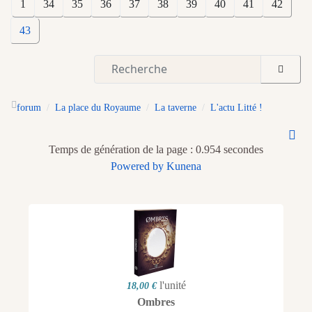
1
34
35
36
37
38
39
40
41
42
43
forum
La place du Royaume
La taverne
L'actu Litté !
Temps de génération de la page : 0.954 secondes
Powered by
Kunena
l'unité
18,00 €
Ombres