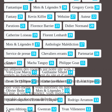
Fantastique
32
Mots & Légendes 9
30
Gregory Covin
30
Fantasy
29
Kevin Kiffer
29
Webzine
27
Auteur
22
Parutions
21
Florence Barrier
21
Didier Normand
20
Catherine Loiseau
19
Florent Lenhardt
19
Mots & Légendes 8
17
Anthologie Malédiction
17
Service de presse
16
Chevaliers errants
16
Partenariat
16
Gratuit
16
Macha Tanguy
16
Philippe Goaz
15
Cookies
Nous utilisons des cookies sur notre site web. Certains d’entre eux sont
Véro-Lyse Marcq
15
Guillaume Sibold
14
essentiels au fonctionnement du site et d’autres nous aident à améliorer
ce site et l’expérience utilisateur (cookies traceurs). Vous pouvez
Erem de l'Ellipse
14
Catherine Robert
14
Pascal Vitte
14
décider vous-même si vous autorisez ou non ces cookies. Merci de
Olivier Boile
14
Mots & Légendes 7
13
noter que, si vous les rejetez, vous risquez de ne pas pouvoir utiliser
l’ensemble des fonctionnalités du site.
Quatre enquêtes d'Erem de l'Ellipse
13
Rodrigo Arramon
13
5 sens éditions
12
Gwenran
12
Yvan Villeneuve
12
Ok
Je refuse