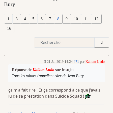
Bury
1
3
4
5
6
7
8
9
10
11
12
16
21 Jui 2019 14:24
#71
par
Kaliom Ludo
Réponse de
Kaliom Ludo
sur le sujet
Tous les robots s'appellent Alex de Jean Bury
ça m'a fait rire ! Et ça correspond à ce que j'avais
lu de sa prestation dans Suicide Squad !