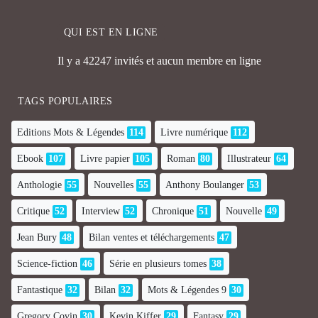
QUI EST EN LIGNE
Il y a 42247 invités et aucun membre en ligne
TAGS POPULAIRES
Editions Mots & Légendes
114
Livre numérique
112
Ebook
107
Livre papier
105
Roman
80
Illustrateur
64
Anthologie
55
Nouvelles
55
Anthony Boulanger
53
Critique
52
Interview
52
Chronique
51
Nouvelle
49
Jean Bury
48
Bilan ventes et téléchargements
47
Science-fiction
46
Série en plusieurs tomes
38
Fantastique
32
Bilan
32
Mots & Légendes 9
30
Gregory Covin
30
Kevin Kiffer
29
Fantasy
29