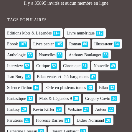
Il y a 35895 invités et aucun membre en ligne
TAGS POPULAIRES
Editions Mots & Légendes
114
Livre numérique
112
Ebook
107
Livre papier
105
Roman
80
Illustrateur
64
Anthologie
55
Nouvelles
55
Anthony Boulanger
53
Interview
52
Critique
52
Chronique
51
Nouvelle
49
Jean Bury
48
Bilan ventes et téléchargements
47
Science-fiction
46
Série en plusieurs tomes
38
Bilan
32
Fantastique
32
Mots & Légendes 9
30
Gregory Covin
30
Fantasy
29
Kevin Kiffer
29
Webzine
27
Auteur
22
Parutions
21
Florence Barrier
21
Didier Normand
20
Catherine Loiseau
19
Florent Lenhardt
19