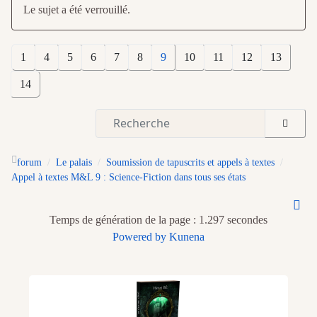
Le sujet a été verrouillé.
1
4
5
6
7
8
9
10
11
12
13
14
forum
Le palais
Soumission de tapuscrits et appels à textes
Appel à textes M&L 9 : Science-Fiction dans tous ses états
Temps de génération de la page : 1.297 secondes
Powered by
Kunena