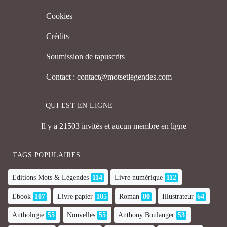
Cookies
Crédits
Soumission de tapuscrits
Contact : contact@motsetlegendes.com
QUI EST EN LIGNE
Il y a 21503 invités et aucun membre en ligne
TAGS POPULAIRES
Editions Mots & Légendes
114
Livre numérique
112
Ebook
107
Livre papier
105
Roman
80
Illustrateur
64
Anthologie
55
Nouvelles
55
Anthony Boulanger
53