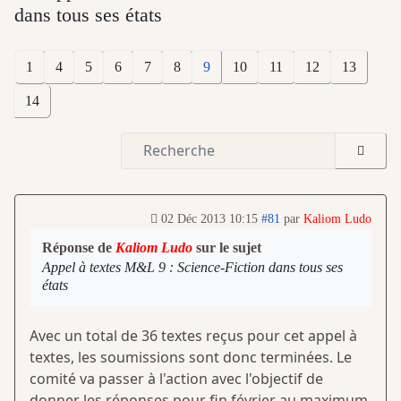
dans tous ses états
1
4
5
6
7
8
9
10
11
12
13
14
02 Déc 2013 10:15
#81
par
Kaliom Ludo
Réponse de
Kaliom Ludo
sur le sujet
Appel à textes M&L 9 : Science-Fiction dans tous ses
états
Avec un total de 36 textes reçus pour cet appel à
textes, les soumissions sont donc terminées. Le
comité va passer à l'action avec l'objectif de
donner les réponses pour fin février au maximum.