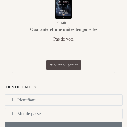
Gratuit
Quarante-et-une unités temporelles
Pas de vote
Ajouter au panier
IDENTIFICATION
Id
Af