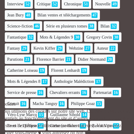
Interview
52
Critique
52
Chronique
51
Nouvelle
49
Jean Bury
48
Bilan ventes et téléchargements
47
Science-fiction
46
Série en plusieurs tomes
38
Bilan
32
Fantastique
32
Mots & Légendes 9
30
Gregory Covin
30
Fantasy
29
Kevin Kiffer
29
Webzine
27
Auteur
22
Parutions
21
Florence Barrier
21
Didier Normand
20
Catherine Loiseau
19
Florent Lenhardt
19
Mots & Légendes 8
17
Anthologie Malédiction
17
Service de presse
16
Chevaliers errants
16
Partenariat
16
Cookies
Gratuit
16
Macha Tanguy
16
Philippe Goaz
15
Nous utilisons des cookies sur notre site web. Certains d’entre eux sont
Véro-Lyse Marcq
15
Guillaume Sibold
14
essentiels au fonctionnement du site et d’autres nous aident à améliorer
ce site et l’expérience utilisateur (cookies traceurs). Vous pouvez
Erem de l'Ellipse
14
Catherine Robert
14
Pascal Vitte
14
décider vous-même si vous autorisez ou non ces cookies. Merci de