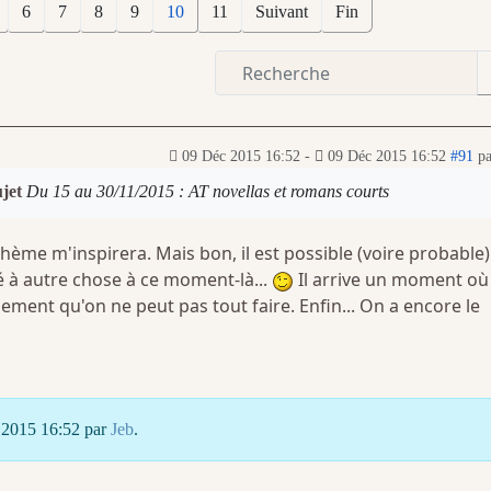
6
7
8
9
10
11
Suivant
Fin
09 Déc 2015 16:52
-
09 Déc 2015 16:52
#91
p
ujet
Du 15 au 30/11/2015 : AT novellas et romans courts
thème m'inspirera. Mais bon, il est possible (voire probable)
é à autre chose à ce moment-là...
Il arrive un moment où 
ment qu'on ne peut pas tout faire. Enfin... On a encore le
c 2015 16:52 par
Jeb
.