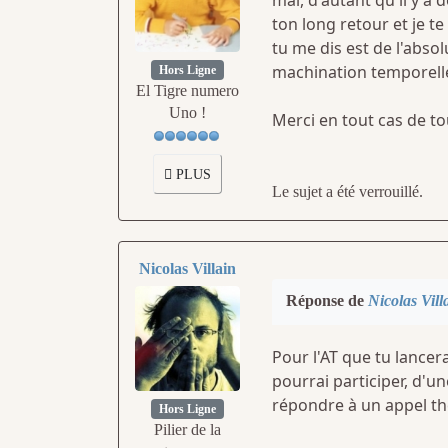
mal, d'autant qu'il y a
ton long retour et je te
tu me dis est de l'absol
machination temporell
Hors Ligne
El Tigre numero
Uno !
Merci en tout cas de tou
PLUS
Le sujet a été verrouillé.
Nicolas Villain
Réponse de
Nicolas Vill
Pour l'AT que tu lancer
pourrai participer, d'un
répondre à un appel thé
Hors Ligne
Pilier de la