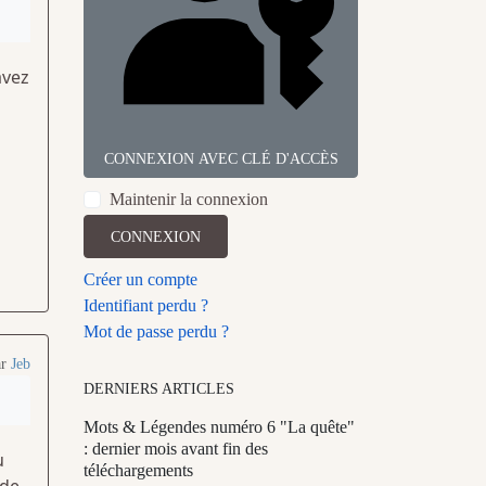
avez
CONNEXION AVEC CLÉ D'ACCÈS
Maintenir la connexion
CONNEXION
Créer un compte
Identifiant perdu ?
Mot de passe perdu ?
ar
Jeb
DERNIERS ARTICLES
Mots & Légendes numéro 6 "La quête"
: dernier mois avant fin des
u
téléchargements