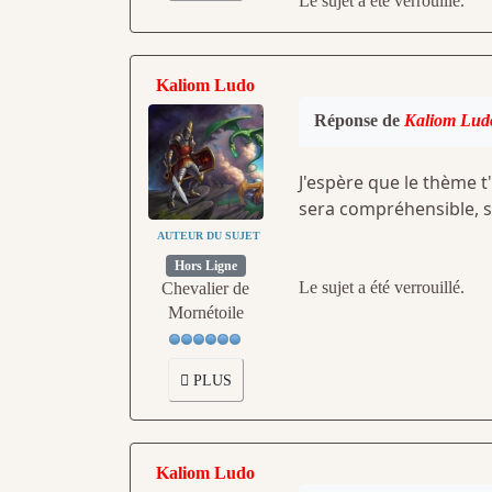
Le sujet a été verrouillé.
Kaliom Ludo
Réponse de
Kaliom Lud
J'espère que le thème t'
sera compréhensible, si
AUTEUR DU SUJET
Hors Ligne
Le sujet a été verrouillé.
Chevalier de
Mornétoile
PLUS
Kaliom Ludo