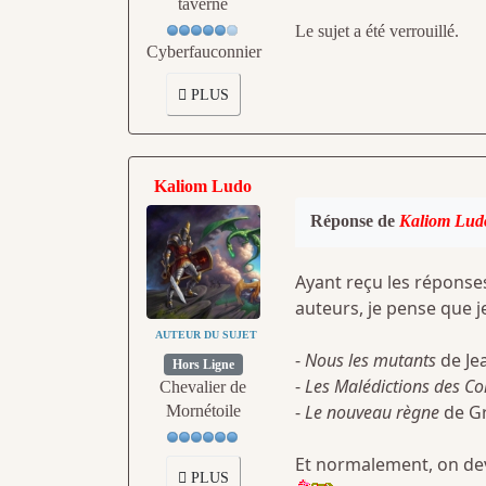
taverne
Le sujet a été verrouillé.
Cyberfauconnier
PLUS
Kaliom Ludo
Réponse de
Kaliom Lud
Ayant reçu les réponses
auteurs, je pense que j
AUTEUR DU SUJET
-
Nous les mutants
de Je
Hors Ligne
-
Les Malédictions des C
Chevalier de
-
Le nouveau règne
de G
Mornétoile
Et normalement, on dev
PLUS