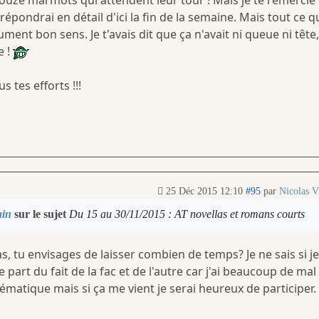
 douze marmots qui attendent leur tour ! Mais je te remercie
 répondrai en détail d'ici la fin de la semaine. Mais tout ce q
ument bon sens. Je t'avais dit que ça n'avait ni queue ni tête
e !
s tes efforts !!!
25 Déc 2015 12:10
#95
par
Nicolas Vi
ain
sur le sujet
Du 15 au 30/11/2015 : AT novellas et romans courts
as, tu envisages de laisser combien de temps? Je ne sais si je
e part du fait de la fac et de l'autre car j'ai beaucoup de mal
matique mais si ça me vient je serai heureux de participer.