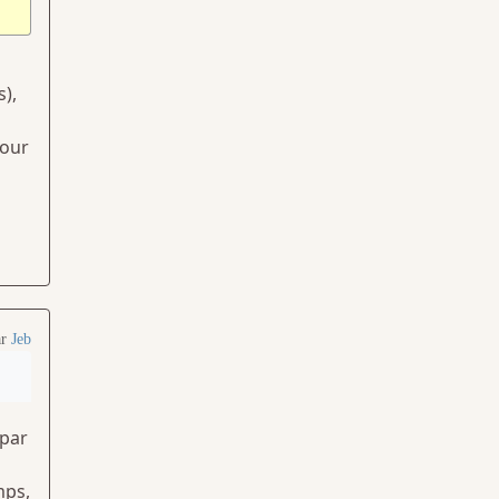
),
pour
ar
Jeb
 par
mps,