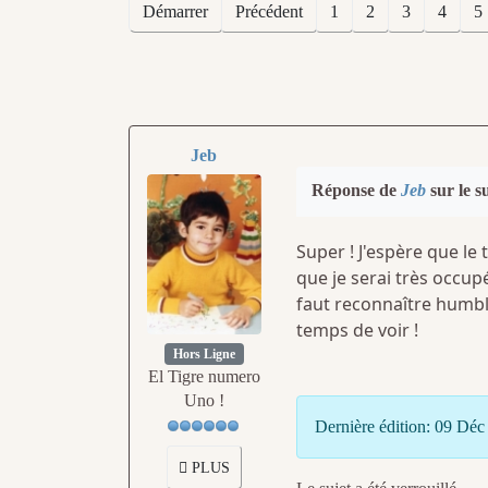
Démarrer
Précédent
1
2
3
4
5
Jeb
Réponse de
Jeb
sur le s
Super ! J'espère que le 
que je serai très occup
faut reconnaître humble
temps de voir !
Hors Ligne
El Tigre numero
Uno !
Dernière édition: 09 Dé
PLUS