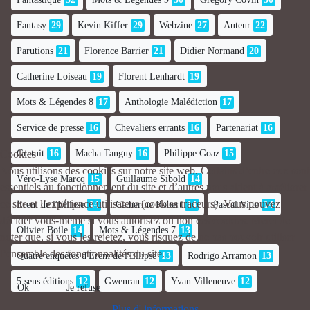
Fantasy
29
Kevin Kiffer
29
Webzine
27
Auteur
22
Parutions
21
Florence Barrier
21
Didier Normand
20
Catherine Loiseau
19
Florent Lenhardt
19
Mots & Légendes 8
17
Anthologie Malédiction
17
Service de presse
16
Chevaliers errants
16
Partenariat
16
Gratuit
16
Macha Tanguy
16
Philippe Goaz
15
Cookies
Nous utilisons des cookies sur notre site web. Certains d’entre eux sont
Véro-Lyse Marcq
15
Guillaume Sibold
14
essentiels au fonctionnement du site et d’autres nous aident à améliorer
ce site et l’expérience utilisateur (cookies traceurs). Vous pouvez
Erem de l'Ellipse
14
Catherine Robert
14
Pascal Vitte
14
décider vous-même si vous autorisez ou non ces cookies. Merci de
Olivier Boile
14
Mots & Légendes 7
13
noter que, si vous les rejetez, vous risquez de ne pas pouvoir utiliser
l’ensemble des fonctionnalités du site.
Quatre enquêtes d'Erem de l'Ellipse
13
Rodrigo Arramon
13
5 sens éditions
12
Gwenran
12
Yvan Villeneuve
12
Ok
Je refuse
Plus d' informations