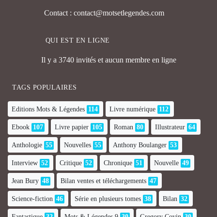
Contact : contact@motsetlegendes.com
QUI EST EN LIGNE
Il y a 3740 invités et aucun membre en ligne
TAGS POPULAIRES
Editions Mots & Légendes
114
Livre numérique
112
Ebook
107
Livre papier
105
Roman
80
Illustrateur
64
Anthologie
55
Nouvelles
55
Anthony Boulanger
53
Interview
52
Critique
52
Chronique
51
Nouvelle
49
Jean Bury
48
Bilan ventes et téléchargements
47
Science-fiction
46
Série en plusieurs tomes
38
Bilan
32
Fantastique
32
Mots & Légendes 9
30
Gregory Covin
30