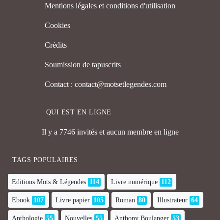
Mentions légales et conditions d'utilisation
Cookies
Crédits
Soumission de tapuscrits
Contact : contact@motsetlegendes.com
QUI EST EN LIGNE
Il y a 7746 invités et aucun membre en ligne
TAGS POPULAIRES
Editions Mots & Légendes
114
Livre numérique
112
Ebook
107
Livre papier
105
Roman
80
Illustrateur
64
Anthologie
55
Nouvelles
55
Anthony Boulanger
53