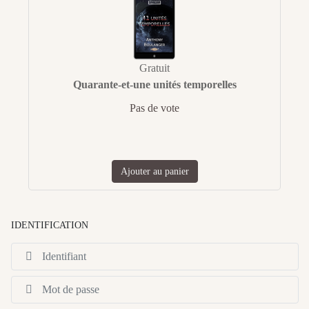
Gratuit
Quarante-et-une unités temporelles
Pas de vote
Ajouter au panier
IDENTIFICATION
Id
Af