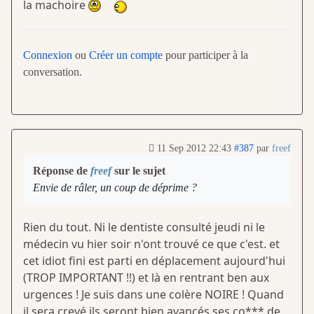
la machoire
Connexion
ou
Créer un compte
pour participer à la
conversation.
11 Sep 2012 22:43
#387
par
freef
Réponse de
freef
sur le sujet
Envie de râler, un coup de déprime ?
Rien du tout. Ni le dentiste consulté jeudi ni le
médecin vu hier soir n'ont trouvé ce que c'est. et
cet idiot fini est parti en déplacement aujourd'hui
(TROP IMPORTANT !!) et là en rentrant ben aux
urgences ! Je suis dans une colère NOIRE ! Quand
il sera crevé ils seront bien avancés ses co*** de