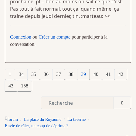
prochaine. pf... bon au moins on sait ce que c'est.
Pas tout à fait normal, tout ça, quand même. ça
traîne depuis jeudi dernier, tin. :marteau: ><
Connexion
ou
Créer un compte
pour participer à la
conversation.
1
34
35
36
37
38
39
40
41
42
43
158
forum
La place du Royaume
La taverne
Envie de râler, un coup de déprime ?