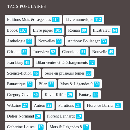
TAGS POPULAIRES
Editions Mots & Légendes
114
Livre numérique
112
Ebook
107
Livre papier
105
Roman
80
Illustrateur
64
Anthologie
55
Nouvelles
55
Anthony Boulanger
53
Critique
52
Interview
52
Chronique
51
Nouvelle
49
Jean Bury
48
Bilan ventes et téléchargements
47
Science-fiction
46
Série en plusieurs tomes
38
Fantastique
32
Bilan
32
Mots & Légendes 9
30
Gregory Covin
30
Kevin Kiffer
29
Fantasy
29
Webzine
27
Auteur
22
Parutions
21
Florence Barrier
21
Didier Normand
20
Florent Lenhardt
19
Catherine Loiseau
19
Mots & Légendes 8
17