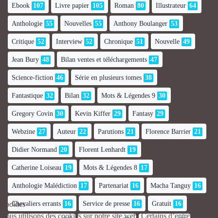
Ebook
107
Livre papier
105
Roman
80
Illustrateur
64
Anthologie
55
Nouvelles
55
Anthony Boulanger
53
Critique
52
Interview
52
Chronique
51
Nouvelle
49
Jean Bury
48
Bilan ventes et téléchargements
47
Science-fiction
46
Série en plusieurs tomes
38
Fantastique
32
Bilan
32
Mots & Légendes 9
30
Gregory Covin
30
Kevin Kiffer
29
Fantasy
29
Webzine
27
Auteur
22
Parutions
21
Florence Barrier
21
Didier Normand
20
Florent Lenhardt
19
Catherine Loiseau
19
Mots & Légendes 8
17
Anthologie Malédiction
17
Partenariat
16
Macha Tanguy
16
Cookies
Chevaliers errants
16
Service de presse
16
Gratuit
16
Nous utilisons des cookies sur notre site web. Certains d’entre eux sont