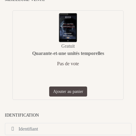
Gratuit
Quarante-et-une unités temporelles
Pas de vote
Ajouter au panier
IDENTIFICATION
Id