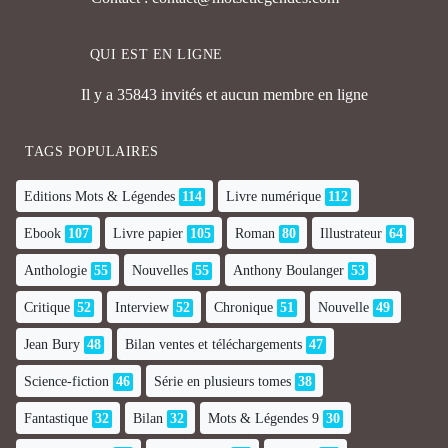
QUI EST EN LIGNE
Il y a 35843 invités et aucun membre en ligne
TAGS POPULAIRES
Editions Mots & Légendes
114
Livre numérique
112
Ebook
107
Livre papier
105
Roman
80
Illustrateur
64
Anthologie
55
Nouvelles
55
Anthony Boulanger
53
Critique
52
Interview
52
Chronique
51
Nouvelle
49
Jean Bury
48
Bilan ventes et téléchargements
47
Science-fiction
46
Série en plusieurs tomes
38
Fantastique
32
Bilan
32
Mots & Légendes 9
30