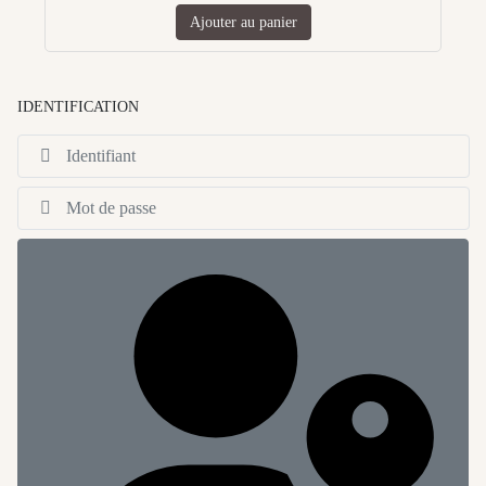
Ajouter au panier
IDENTIFICATION
Id
Af