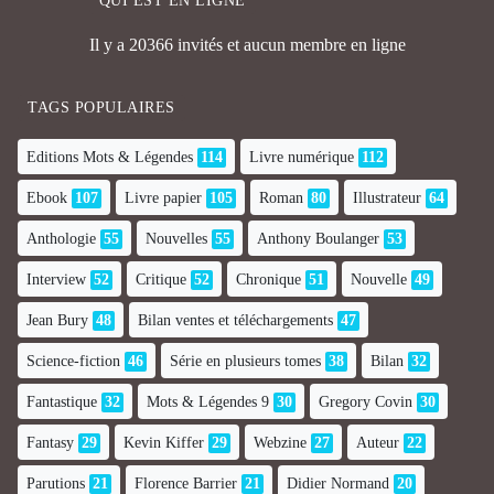
QUI EST EN LIGNE
Il y a 20366 invités et aucun membre en ligne
TAGS POPULAIRES
Editions Mots & Légendes
114
Livre numérique
112
Ebook
107
Livre papier
105
Roman
80
Illustrateur
64
Anthologie
55
Nouvelles
55
Anthony Boulanger
53
Interview
52
Critique
52
Chronique
51
Nouvelle
49
Jean Bury
48
Bilan ventes et téléchargements
47
Science-fiction
46
Série en plusieurs tomes
38
Bilan
32
Fantastique
32
Mots & Légendes 9
30
Gregory Covin
30
Fantasy
29
Kevin Kiffer
29
Webzine
27
Auteur
22
Parutions
21
Florence Barrier
21
Didier Normand
20