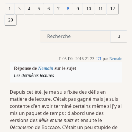
1
3
4
5
6
7
8
9
10
11
12
20
05 Déc 2016 21:23
#71
par
Nemain
Réponse de
Nemain
sur le sujet
Les dernières lectures
Depuis cet été, je me suis fixée des défis en
matière de lecture. C'était pas gagné mais je suis
contente d'en avoir terminé certains même si j'y ai
mis un paquet de temps : d'abord une des
versions des
Mille et une nuits
et ensuite le
Décameron
de Boccace. C'était un peu stupide de