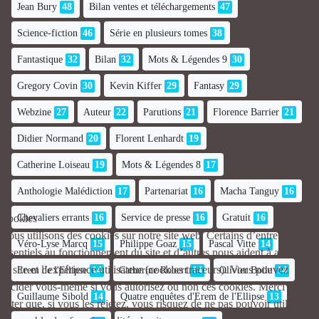
Jean Bury
48
Bilan ventes et téléchargements
47
Science-fiction
46
Série en plusieurs tomes
38
Fantastique
32
Bilan
32
Mots & Légendes 9
30
Gregory Covin
30
Kevin Kiffer
29
Fantasy
29
Webzine
27
Auteur
22
Parutions
21
Florence Barrier
21
Didier Normand
20
Florent Lenhardt
19
Catherine Loiseau
19
Mots & Légendes 8
17
Anthologie Malédiction
17
Partenariat
16
Macha Tanguy
16
Chevaliers errants
16
Service de presse
16
Gratuit
16
Cookies
Nous utilisons des cookies sur notre site web. Certains d’entre eux sont
Véro-Lyse Marcq
15
Philippe Goaz
15
Pascal Vitte
14
essentiels au fonctionnement du site et d’autres nous aident à améliorer
ce site et l’expérience utilisateur (cookies traceurs). Vous pouvez
Erem de l'Ellipse
14
Catherine Robert
14
Olivier Boile
14
décider vous-même si vous autorisez ou non ces cookies. Merci de
Guillaume Sibold
14
Quatre enquêtes d'Erem de l'Ellipse
13
noter que, si vous les rejetez, vous risquez de ne pas pouvoir utiliser