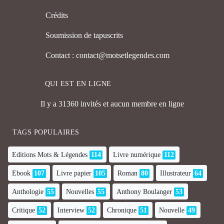
Crédits
Soumission de tapuscrits
Contact : contact@motsetlegendes.com
QUI EST EN LIGNE
Il y a 31360 invités et aucun membre en ligne
TAGS POPULAIRES
Editions Mots & Légendes
114
Livre numérique
112
Ebook
107
Livre papier
105
Roman
80
Illustrateur
64
Anthologie
55
Nouvelles
55
Anthony Boulanger
53
Critique
52
Interview
52
Chronique
51
Nouvelle
49