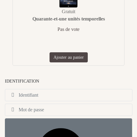
Gratuit
Quarante-et-une unités temporelles
Pas de vote
Ajouter au panier
IDENTIFICATION
Id
Af